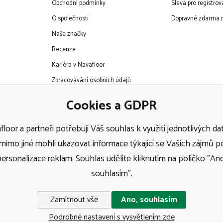
Obchodní podmínky
Sleva pro registro
O společnosti
Dopravné zdarma n
Naše značky
Recenze
Kariéra v Navafloor
Zpracovávání osobních údajů
EET
Cookies a GDPR
loor a partneři potřebují Váš souhlas k využití jednotlivých dat
imo jiné mohli ukazovat informace týkající se Vašich zájmů 
personalizace reklam. Souhlas udělíte kliknutím na políčko "Ano
Doprava
souhlasím".
Zamítnout vše
Ano, souhlasím
Podrobné nastavení s vysvětlením zde