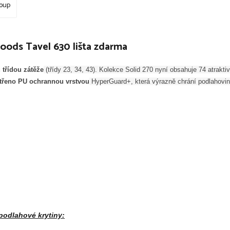
roup
ods Tavel 630 lišta zdarma
 třídou zátěže
(třídy 23, 34, 43). Kolekce Solid 270 nyní obsahuje 74 atrakti
třeno PU ochrannou vrstvou
HyperGuard+, která výrazně chrání podlahovinu
odlahové krytiny: