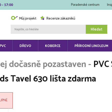
Poradenské centrum
Ins
0 - 17:00
Můj projekt
Recenze zákazníků
Hledat
PVC
DŘEVO
KOBERCE
PŘÍRODNÍ LINOLEUM
PVC 
s Tavel 630 lišta zdarma
UPNÉ