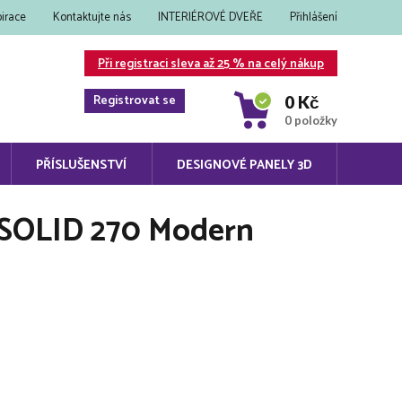
pirace
Kontaktujte nás
INTERIÉROVÉ DVEŘE
Přihlášení
Při registraci sleva až 25 % na celý nákup
Registrovat se
0 Kč
0 položky
PŘÍSLUŠENSTVÍ
DESIGNOVÉ PANELY 3D
SOLID 270 Modern