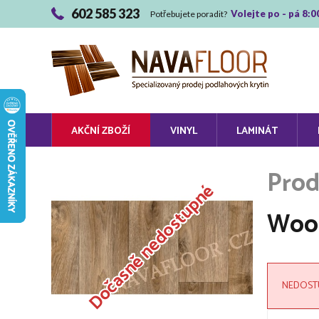
602 585 323
Volejte po - pá 8:0
Potřebujete poradit?
AKČNÍ ZBOŽÍ
VINYL
LAMINÁT
Dočasně nedostupné
Wood
NEDOST