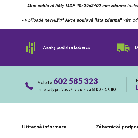
- 1bm soklové lišty MDF 40x20x2400 mm zdarma
(deko
- v případě nevyužití
" Akce soklová lišta zdarma"
vám ode
Vzorky podlah a koberců
D
602 585 323
Volejte
Jsme tady pro Vás vždy
po - pá 8:00 - 17:00
Užitečné informace
Zákaznická podpo