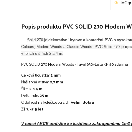
IVC g
Popis produktu PVC SOLID 270 Modern Wo
Solid 270 je
dekorativní bytové a komerční PVC s vysokou
Colours, Modern Woods a Classic Woods. PVC Solid 270 je
opa
v rolích o šířích 2 a 4 m.
PVC SOLID 270 Modern Woods - Tavel 630+Lišta KP 40 zdarma
Celková tloušťka:
2 mm
Nášlapná vrstva:
0,7 mm
Šíře:
2 a 4 m
Délka role:
25 m
Odolnost na kolečkovou židli:
velmi dobrá
Záruka:
5 let
V rámci AKCE obdržíte ke každému zakoupenému 1m2 p