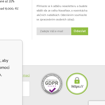
vané až 25%
Přihlaste se k odběru newsletteru a budete
ad 15.000,- Kč
vědět vše ze světa Navafloor, o novinkácha
akčních nabídkách. Odesláním souhlasíte
se zpracováním osobních údajů.
Odeslat
, aby
pomocí
,
Více informací