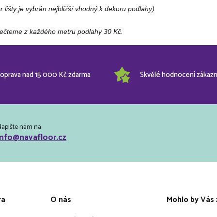
r lišty je vybrán nejbližší vhodný k dekoru podlahy)
čteme z každého metru podlahy 30 Kč.
oprava nad 15 000 Kč zdarma
Skvělé hodnocení zákazn
Napište nám na
info@navafloor.cz
ra
O nás
Mohlo by Vás 