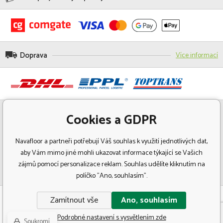
Doprava
Více informací
Cookies a GDPR
Navafloor a partneři potřebují Váš souhlas k využití jednotlivých dat,
aby Vám mimo jiné mohli ukazovat informace týkající se Vašich
zájmů pomocí personalizace reklam. Souhlas udělíte kliknutím na
políčko "Ano, souhlasím".
© Copyright 2018 Navafloor - Specializovaný prodej podlahových krytin.
Zamítnout vše
Ano, souhlasím
Všechna práva vyhrazena.
Podrobné nastavení s vysvětlením zde
Soukromí