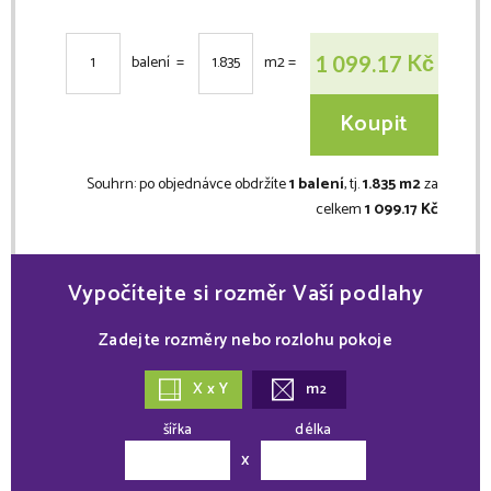
Kč
1 099.17
balení =
m2
=
Koupit
Souhrn:
po objednávce obdržíte
1 balení
, tj.
1.835 m2
za
celkem
1 099.17 Kč
Vypočítejte si rozměr Vaší podlahy
Zadejte rozměry nebo rozlohu pokoje
X x Y
m
2
šířka
délka
x