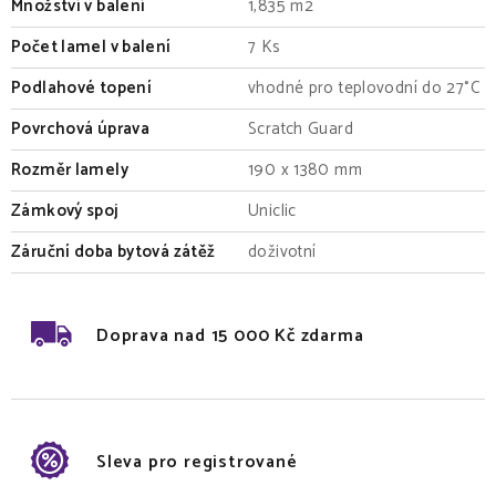
Množství v balení
1,835 m2
Počet lamel v balení
7 Ks
Podlahové topení
vhodné pro teplovodní do 27°C
Povrchová úprava
Scratch Guard
Rozměr lamely
190 x 1380 mm
Zámkový spoj
Uniclic
Záruční doba bytová zátěž
doživotní
Doprava nad 15 000 Kč zdarma
Sleva pro registrované