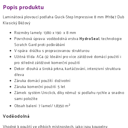
Popis produktu
Laminátová plovoucí podlaha Quick-Step Impressive 8 mm IM1847 Dub
Klasický Béžový
Rozměry lamely: 1380 x 190 x 8 mm
Povrchová úprava: voděodolná vrstva
HydroSeal
, technologie
Scratch Gard proti poškrábání
V-spára: drážku s propracovanou strukturou
Užitná třída: AC4-32 Ideální pro více zátěžové domácí použití i
pro středně zátěžové komerční použití
Dekor: dlouhá a široká prkna, kartáčování, intenzivní struktura
dřeva
Záruka domácí použítí: doživotní
Záruka komerční použití: 5 let
Zámek: systém Uniclick, díky němuž si podlahu rychle a snadno
sami položíte
2
Obsah balení: 7 lamel/ 1,8350 m
Voděodolná
Vhodné k použití ve vlhkých místnostech, jako jsou koupelny.