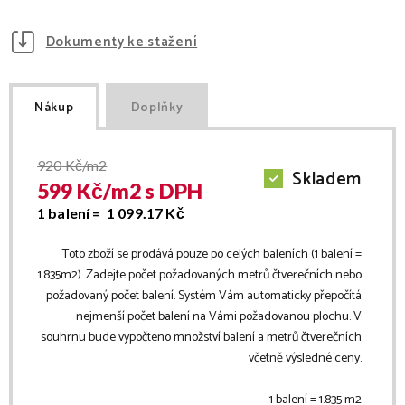
Dokumenty ke stažení
Nákup
Doplňky
920
Kč/m2
Skladem
599
Kč/
m2
s DPH
1 balení =
1 099.17
Kč
Toto zboží se prodává pouze po celých baleních (1 balení =
1.835
m2
). Zadejte počet požadovaných metrů čtverečních nebo
požadovaný počet balení. Systém Vám automaticky přepočítá
nejmenší počet balení na Vámi požadovanou plochu. V
souhrnu bude vypočteno množství balení a metrů čtverečních
včetně výsledné ceny.
1 balení =
1.835
m2