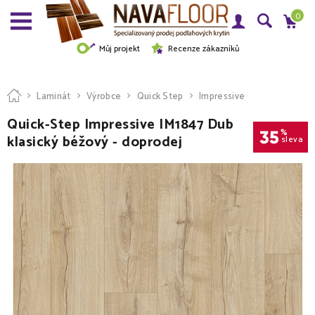
0
Můj projekt
Recenze zákazníků
Laminát
Výrobce
Quick Step
Impressive
Quick-Step Impressive IM1847 Dub
35
%
klasický béžový - doprodej
sleva