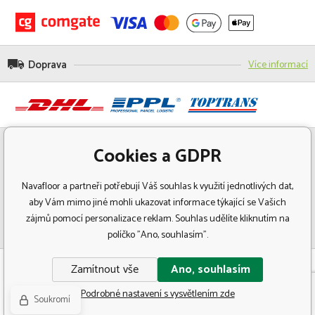
Doprava
Více informací
Cookies a GDPR
Navafloor a partneři potřebují Váš souhlas k využití jednotlivých dat,
aby Vám mimo jiné mohli ukazovat informace týkající se Vašich
zájmů pomocí personalizace reklam. Souhlas udělíte kliknutím na
políčko "Ano, souhlasím".
© Copyright 2018 Navafloor - Specializovaný prodej podlahových krytin.
Zamítnout vše
Ano, souhlasím
Všechna práva vyhrazena.
Podrobné nastavení s vysvětlením zde
Soukromí
Tvorbu webové stránky
zajistil
BINARGON.cz