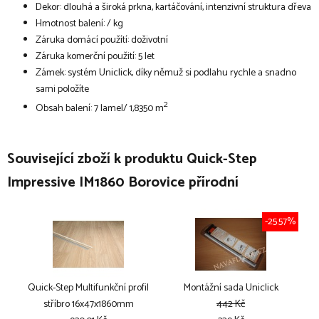
Dekor: dlouhá a široká prkna, kartáčování, intenzivní struktura dřeva
Hmotnost balení: / kg
Záruka domácí použítí: doživotní
Záruka komerční použití: 5 let
Zámek: systém Uniclick, díky němuž si podlahu rychle a snadno
sami položíte
2
Obsah balení: 7 lamel/ 1,8350 m
Související zboží k produktu Quick-Step
Impressive IM1860 Borovice přírodní
-25.57%
Quick-Step Multifunkční profil
Montážní sada Uniclick
stříbro 16x47x1860mm
442 Kč