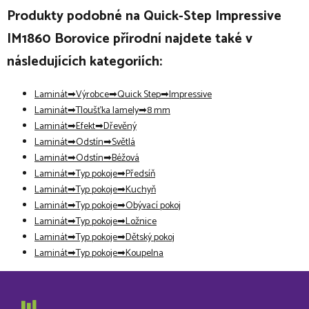
Produkty podobné na Quick-Step Impressive
IM1860 Borovice přírodní najdete také v
následujících kategoriích:
Laminát
Výrobce
Quick Step
Impressive
Laminát
Tloušťka lamely
8 mm
Laminát
Efekt
Dřevěný
Laminát
Odstín
Světlá
Laminát
Odstín
Béžová
Laminát
Typ pokoje
Předsíň
Laminát
Typ pokoje
Kuchyň
Laminát
Typ pokoje
Obývací pokoj
Laminát
Typ pokoje
Ložnice
Laminát
Typ pokoje
Dětský pokoj
Laminát
Typ pokoje
Koupelna