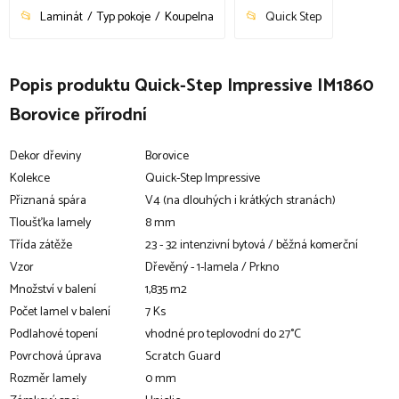
Laminát
Typ pokoje
Koupelna
Quick Step
Popis produktu Quick-Step Impressive IM1860
Borovice přírodní
Dekor dřeviny
Borovice
Kolekce
Quick-Step Impressive
Přiznaná spára
V4 (na dlouhých i krátkých stranách)
Tloušťka lamely
8 mm
Třída zátěže
23 - 32 intenzivní bytová / běžná komerční
Vzor
Dřevěný - 1-lamela / Prkno
Množství v balení
1,835 m2
Počet lamel v balení
7 Ks
Podlahové topení
vhodné pro teplovodní do 27°C
Povrchová úprava
Scratch Guard
Rozměr lamely
0 mm