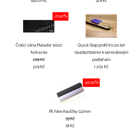
930.01 Kč
329 Kč
-23.41%
Čistící zóna Matador 5020
Quick-Step profil Incizo 5v1
Antracite
13x48x2150mm k laminátovým
299 Kč
podlahám
229 Kč
1 202 Kč
-45.45%
PE folie tloušťky 0,2mm
33 Kč
18 Kč