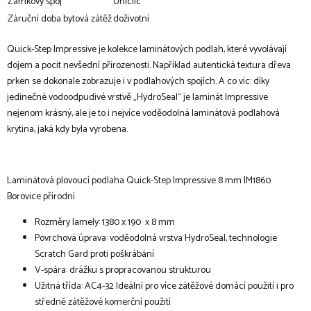
Zámkový spoj
Uniclic
Záruční doba bytová zátěž
doživotní
Quick-Step Impressive je kolekce laminátových podlah, které vyvolávají
dojem a pocit nevšední přirozenosti. Například autentická textura dřeva
prken se dokonale zobrazuje i v podlahových spojích. A co víc: díky
jedinečné vodoodpudivé vrstvě „HydroSeal“ je laminát Impressive
nejenom krásný, ale je to i nejvíce voděodolná laminátová podlahová
krytina, jaká kdy byla vyrobena.
Laminátová plovoucí podlaha Quick-Step Impressive 8 mm IM1860
Borovice přírodní
Rozměry lamely: 1380 x 190 x 8 mm
Povrchová úprava: voděodolná vrstva HydroSeal, technologie
Scratch Gard proti poškrábání
V-spára: drážku s propracovanou strukturou
Užitná třída: AC4-32 Ideální pro více zátěžové domácí použití i pro
středně zátěžové komerční použití