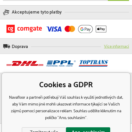
Akceptujeme tyto platby
Doprava
Více informací
Cookies a GDPR
Navafloor a partneři potřebují Váš souhlas k využití jednotlivých dat,
aby Vám mimo jiné mohli ukazovat informace týkající se Vašich
zájmů pomocí personalizace reklam. Souhlas udělíte kliknutím na
políčko "Ano, souhlasím".
© Copyright 2018 Navafloor - Specializovaný prodej podlahových krytin.