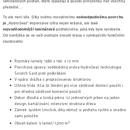
laminátových podlah, které vypadají a působí přirozeněji než všechny
předešlé...
To ale není vše. Díky svému inovativnímu
vodoodpudivému povrchu
je
„HydroSeal“ Impressive Ultra nejen krásná, ale také
nejvoděodolnější laminátová
podlahovina, jaká kdy byla vyrobena.
Od nynějška se ve vaší podlaze snoubí krása s vynikajícími funkčními
vlastnostmi.
Rozměry lamely: 1380 x 190 x 12 mm
Povrchová úprava: voděodolná vrstva HydroSeal, technologie
Scratch Gard proti poškrábání
V-spára: drážka s propracovanou strukturou
Užitná třída: AC4-32 Ideální pro více zátěžové domácí použití i
pro středně zátěžové komerční použití
Dekor: dlouhá a široká prkna -12 jedinečných prken na jeden
design, kartáčování, intenzivní struktura dřeva
Zámek: systém Uniclick, díky němuž si podlahu rychle a snadno
sami položíte
2
Obsah balení: 5 lamel/ 1,3110 m