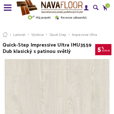
0
Můj projekt
Recenze zákazníků
Laminát
Výrobce
Quick Step
Impressive Ultra
Quick-Step Impressive Ultra IMU3559
5
%
Dub klasický s patinou světlý
sleva