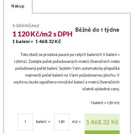
Nákup
1 180
Kč/m2
Běžně do 1 týdne
1 120
Kč/
m2
s DPH
1 balení =
1 468.32
Kč
Toto zboží se prodává pouze po celých baleních (1 balení =
1.311
m2
). Zadejte počet požadovaných metrů čtverečních nebo
požadovaný počet balení. Systém Vám automaticky přepočítá
nejmenší počet balení na Vámi požadovanou plochu. V
souhrnu bude vypočteno množství balení a metrů čtverečních
včetně výsledné ceny.
1 balení =
1.311
m2
Kč
1 468.32
balení =
m2
=