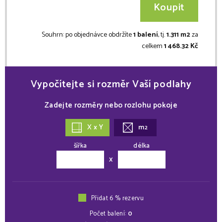
Koupit
Souhrn:
po objednávce obdržíte
1 balení
, tj.
1.311 m2
za
celkem
1 468.32 Kč
Vypočítejte si rozměr Vaší podlahy
Zadejte rozměry nebo rozlohu pokoje
X x Y
m
2
šířka
délka
x
Přidat 6 % rezervu
Počet balení:
0