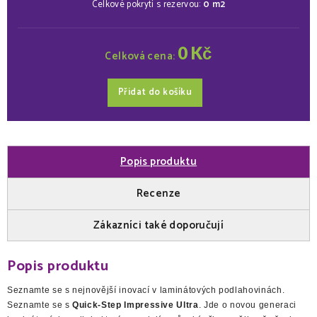
Celkové pokrytí s rezervou:
0
m2
0
Kč
Celková cena:
Přidat do košíku
Popis produktu
Recenze
Zákazníci také doporučují
Popis produktu
Seznamte se s nejnovější inovací v laminátových podlahovinách.
Seznamte se s
Quick-Step Impressive Ultra
. Jde o novou generaci