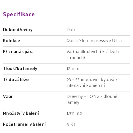
Specifikace
Dekor dřeviny
Dub
Kolekce
Quick-Step Impressive Ultra
Přiznaná spára
V4 (na dlouhých i krátkých
stranách)
Tloušťka lamely
12 mm
Třída zátěže
23 - 33 intenzivní bytová /
intenzivní komerční
Vzor
Dřevěný - LONG - dlouhé
lamely
Množství v balení
1,311 m2
Počet lamel v balení
5 Ks