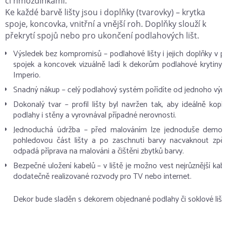
či hmoždinkami.
Ke každé barvě lišty jsou i doplňky (tvarovky) – krytka
spoje, koncovka, vnitřní a vnější roh. Doplňky slouží k
překrytí spojů nebo pro ukončení podlahových lišt.
Výsledek bez kompromisů – podlahové lišty i jejich doplňky v 
spojek a koncovek vizuálně ladí k dekorům podlahové krytiny 
Imperio.
Snadný nákup – celý podlahový systém pořídíte od jednoho výr
Dokonalý tvar – profil lišty byl navržen tak, aby ideálně kopí
podlahy i stěny a vyrovnával případné nerovnosti.
Jednoduchá údržba – před malováním lze jednoduše demont
pohledovou část lišty a po zaschnuti barvy nacvaknout zpět
odpadá příprava na malováni a čištěni zbytků barvy.
Bezpečné uložení kabelů – v liště je možno vest nejrůznější kab
dodatečně realizované rozvody pro TV nebo internet.
Dekor bude sladěn s dekorem objednané podlahy či soklové lišty