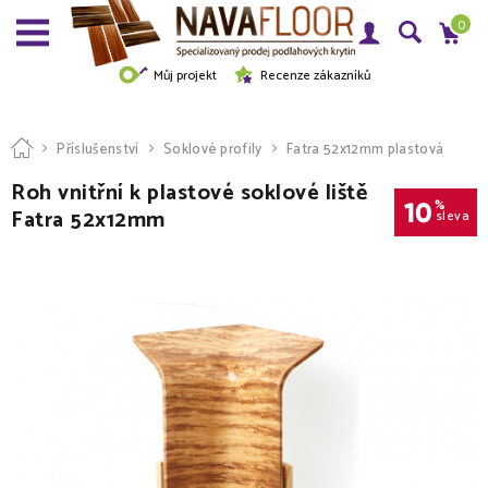
0
Můj projekt
Recenze zákazníků
Příslušenství
Soklové profily
Fatra 52x12mm plastová
Roh vnitřní k plastové soklové liště
10
%
Fatra 52x12mm
sleva