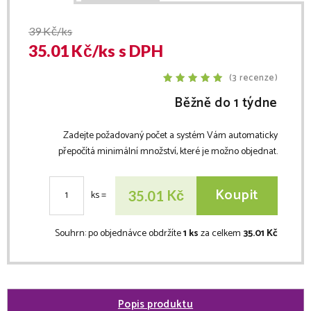
39
Kč/ks
35.01
Kč/
ks
s DPH
(3 recenze)
Běžně do 1 týdne
Zadejte požadovaný počet a systém Vám automaticky
přepočítá minimální množství, které je možno objednat.
Koupit
Kč
35.01
ks
=
Souhrn:
po objednávce obdržíte
1 ks
za celkem
35.01 Kč
Popis produktu