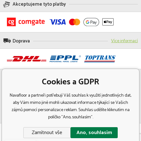
Akceptujeme tyto platby
Doprava
Více informací
Cookies a GDPR
Navafloor a partneři potřebují Váš souhlas k využití jednotlivých dat,
aby Vám mimo jiné mohli ukazovat informace týkající se Vašich
zájmů pomocí personalizace reklam. Souhlas udělíte kliknutím na
políčko "Ano, souhlasím".
© Copyright 2018 Navafloor - Specializovaný prodej podlahových krytin.
Zamítnout vše
Ano, souhlasím
Všechna práva vyhrazena.