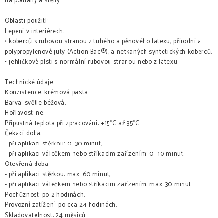
na podlahy a stěny.
Oblasti použití:
Lepení v interiérech:
• koberců s rubovou stranou z tuhého a pěnového latexu, přírodní a
polypropylenové juty (Action Bac®), a netkaných syntetických koberců.
• jehličkové plsti s normální rubovou stranou nebo z latexu.
Technické údaje:
Konzistence: krémová pasta.
Barva: světle béžová.
Hořlavost: ne.
Přípustná teplota při zpracování: +15°C až 35°C.
Čekací doba:
- při aplikaci stěrkou: 0 -30 minut,
- při aplikaci válečkem nebo stříkacím zařízením: 0 -10 minut.
Otevřená doba:
- při aplikaci stěrkou: max. 60 minut,
- při aplikaci válečkem nebo stříkacím zařízením: max. 30 minut.
Pochůznost: po 2 hodinách.
Provozní zatížení: po cca 24 hodinách.
Skladovatelnost: 24 měsíců.