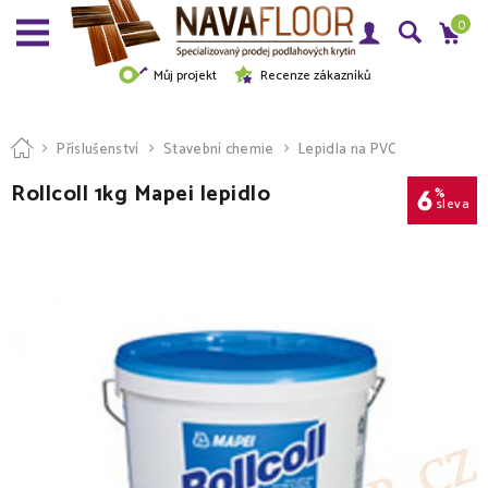
0
Můj projekt
Recenze zákazníků
Příslušenství
Stavební chemie
Lepidla na PVC
Rollcoll 1kg Mapei lepidlo
6
%
sleva