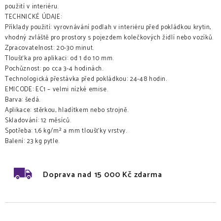
použití v interiéru.
TECHNICKÉ ÚDAJE:
Příklady použití: vyrovnávání podlah v interiéru před pokládkou krytin,
vhodný zvláště pro prostory s pojezdem kolečkových židlí nebo vozíků.
Zpracovatelnost: 20-30 minut.
Tloušťka pro aplikaci: od 1 do 10 mm.
Pochůznost: po cca 3-4 hodinách.
Technologická přestávka před pokládkou: 24-48 hodin.
EMICODE: EC1 – velmi nízké emise.
Barva: šedá.
Aplikace: stěrkou, hladítkem nebo strojně.
Skladování: 12 měsíců.
Spotřeba: 1,6 kg/m² a mm tloušťky vrstvy.
Balení: 23 kg pytle.
Doprava nad 15 000 Kč zdarma