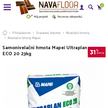
0
Můj projekt
Recenze zákazníků
Příslušenství
Stavební chemie
Nivelační hmoty
Nivelační hmoty Mapei
Samonivelační hmota Mapei Ultraplan
31
%
ECO 20 23kg
sleva