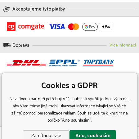
Akceptujeme tyto platby
Doprava
Více informací
Cookies a GDPR
Navafloor a partneři potřebují Váš souhlas k využití jednotlivých dat,
aby Vám mimo jiné mohli ukazovat informace týkající se Vašich
zájmů pomocí personalizace reklam. Souhlas udělíte kliknutím na
políčko "Ano, souhlasím".
© Copyright 2018 Navafloor - Specializovaný prodej podlahových krytin.
Zamítnout vše
Ano, souhlasím