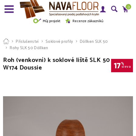
0
Můj projekt
Recenze zákazníků
Příslušenství
Soklové profily
Döllken SLK 50
Rohy SLK 50 Döllken
Roh (venkovní) k soklové liště SLK 50
17
%
W174 Doussie
sleva