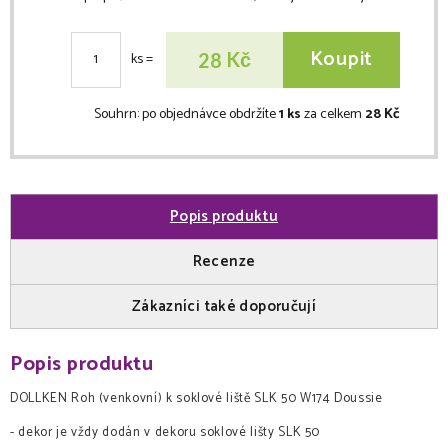
Koupit
Kč
28
ks
=
Souhrn:
po objednávce obdržíte
1 ks
za celkem
28 Kč
Popis produktu
Recenze
Zákazníci také doporučují
Popis produktu
DOLLKEN Roh (venkovní) k soklové liště SLK 50 W174 Doussie
- dekor je vždy dodán v dekoru soklové lišty SLK 50