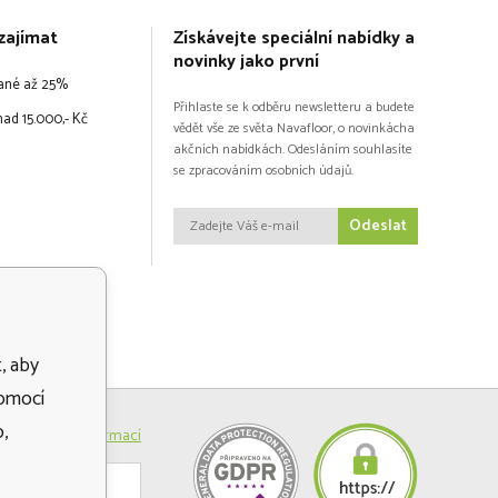
zajímat
Získávejte speciální nabídky a
novinky jako první
vané až 25%
Přihlaste se k odběru newsletteru a budete
ad 15.000,- Kč
vědět vše ze světa Navafloor, o novinkácha
akčních nabídkách. Odesláním souhlasíte
se zpracováním osobních údajů.
Odeslat
, aby
pomocí
,
Více informací