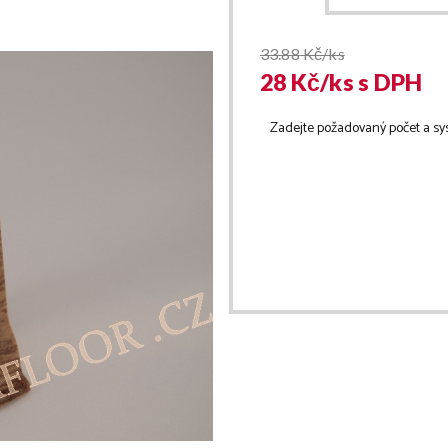
33.88
Kč/ks
28
Kč/
ks
s DPH
Zadejte požadovaný počet a sy