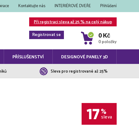
pirace
Kontaktujte nás
INTERIÉROVÉ DVEŘE
Přihlášení
Při registraci sleva až 25 % na celý nákup
Registrovat se
0 Kč
0 položky
PŘÍSLUŠENSTVÍ
DESIGNOVÉ PANELY 3D
níků
Sleva pro registrované až 25%
17
%
sleva