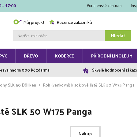
Poradenské centrum
Ins
0 - 17:00
Můj projekt
Recenze zákazníků
Hledat
PVC
DŘEVO
KOBERCE
PŘÍRODNÍ LINOLEUM
rava nad 15 000 Kč zdarma
Skvělé hodnocení zákaz
ohy SLK 50 Döllken
Roh (venkovní) k soklové liště SLK 50 W175 Panga
iště SLK 50 W175 Panga
Nákup