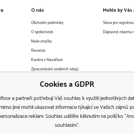
ra
O nás
Mohlo by Vás 
Obchodní podmínky
Sleva pro registro
O společnosti
Dopravné zdarma n
Naše značky
Recenze
Kariéra v Navafloor
Zpracovávání osobních údajů
EET
Cookies a GDPR
loor a partneři potřebují Váš souhlas k využití jednotlivých dat
imo jiné mohli ukazovat informace týkající se Vašich zájmů 
personalizace reklam. Souhlas udělíte kliknutím na políčko "Ano
Doprava
souhlasím".