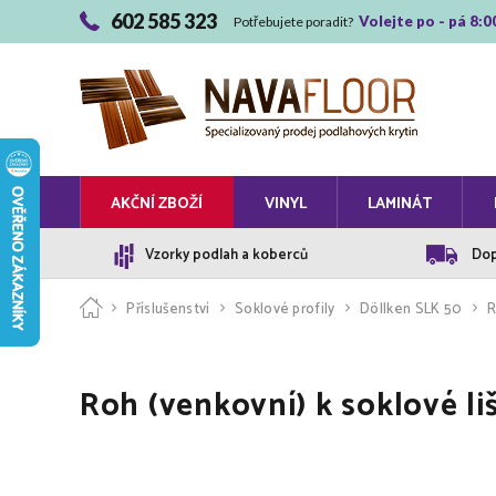
602 585 323
Volejte po - pá 8:0
Potřebujete poradit?
AKČNÍ ZBOŽÍ
VINYL
LAMINÁT
Vzorky podlah a koberců
Dop
Příslušenství
Soklové profily
Döllken SLK 50
R
Roh (venkovní) k soklové l