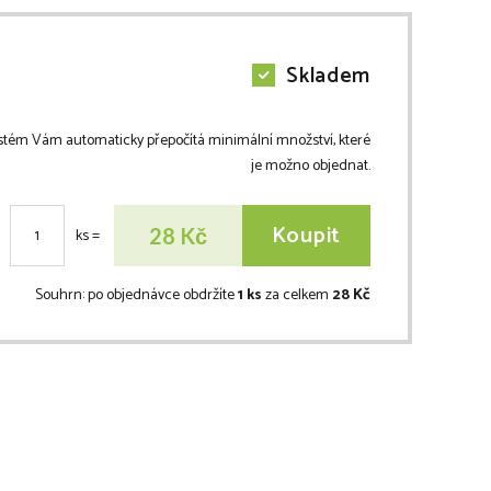
Skladem
stém Vám automaticky přepočítá minimální množství, které
je možno objednat.
Koupit
Kč
28
ks
=
Souhrn:
po objednávce obdržíte
1 ks
za celkem
28 Kč