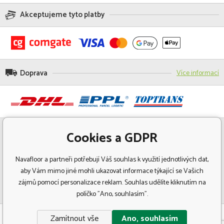
Akceptujeme tyto platby
Doprava
Více informací
Cookies a GDPR
Navafloor a partneři potřebují Váš souhlas k využití jednotlivých dat,
aby Vám mimo jiné mohli ukazovat informace týkající se Vašich
zájmů pomocí personalizace reklam. Souhlas udělíte kliknutím na
políčko "Ano, souhlasím".
© Copyright 2018 Navafloor - Specializovaný prodej podlahových krytin.
Zamítnout vše
Ano, souhlasím