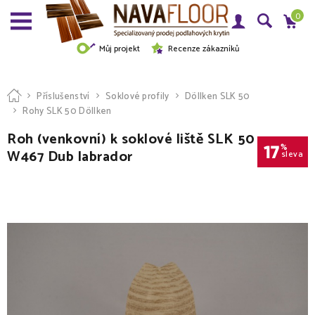
0
Můj projekt
Recenze zákazníků
Příslušenství
Soklové profily
Döllken SLK 50
Rohy SLK 50 Döllken
Roh (venkovní) k soklové liště SLK 50
17
%
W467 Dub labrador
sleva