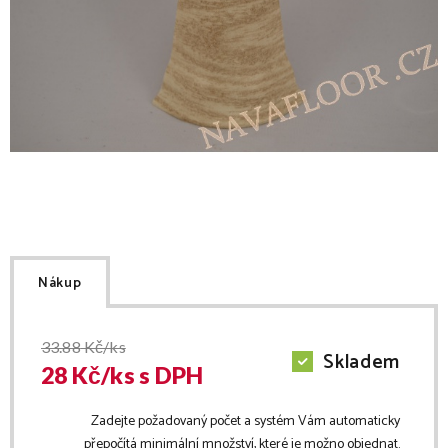
Nákup
33.88
Kč/ks
Skladem
28
Kč/
ks
s DPH
Zadejte požadovaný počet a systém Vám automaticky
přepočítá minimální množství, které je možno objednat.