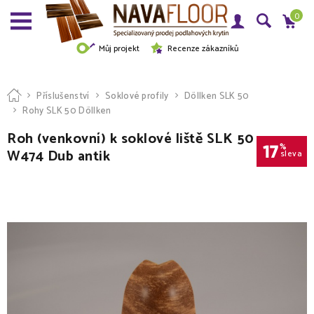
0
Můj projekt
Recenze zákazníků
Příslušenství
Soklové profily
Döllken SLK 50
Rohy SLK 50 Döllken
Roh (venkovní) k soklové liště SLK 50
17
%
W474 Dub antik
sleva