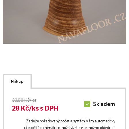
Nákup
33.88
Kč/ks
Skladem
28
Kč/
ks
s DPH
Zadejte požadovaný počet a systém Vám automaticky
přepočítá minimální množství, které je možno objednat.