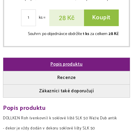
Koupit
Kč
28
ks
=
Souhrn:
po objednávce obdržíte
1 ks
za celkem
28 Kč
Popis produktu
Recenze
Zákazníci také doporučují
Popis produktu
DOLLKEN Roh (venkovní) k soklové liště SLK 50 W474 Dub antik
- dekor je vždy dodán v dekoru soklové lišty SLK 50