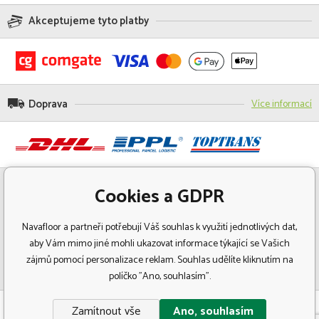
Akceptujeme tyto platby
Doprava
Více informací
Cookies a GDPR
Navafloor a partneři potřebují Váš souhlas k využití jednotlivých dat,
aby Vám mimo jiné mohli ukazovat informace týkající se Vašich
zájmů pomocí personalizace reklam. Souhlas udělíte kliknutím na
políčko "Ano, souhlasím".
© Copyright 2018 Navafloor - Specializovaný prodej podlahových krytin.
Zamítnout vše
Ano, souhlasím