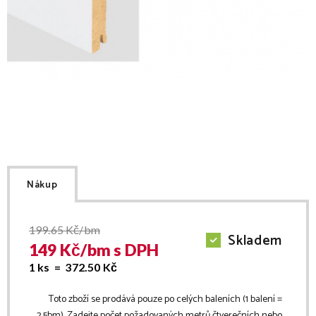
Nákup
199.65
Kč/bm
Skladem
149
Kč/
bm
s DPH
1 ks =
372.50
Kč
Toto zboží se prodává pouze po celých baleních (1 balení =
2.5
bm
). Zadejte počet požadovaných metrů čtverečních nebo