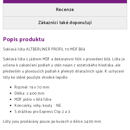
Recenze
Zákazníci také doporučují
Popis produktu
Soklová lišta ALTBERLINER PROFIL 70 MDF Bílá
Soklová lišta s jádrem MDF a dekorativní fólií v provedení bílá. Lišta je
určena k zakončení podlah u stěn nejen z estetického hlediska, ale
především u plovoucích podlah k překrytí dilatačních spár. K uchycení
lišty ke stěně použijte vhodné lepidlo.
Rozměr: 19 x 70 mm
Délka: 2 400 mm
MDF jádro + bílá fólie
Koncovky, rohy, kouty : NE
S drážkou pro Express Clip 2 a 3
Lišty jsou prodávány pouze po kusech o délce 2400 mm.