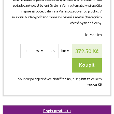
požadovaný počet balení. Systém Vám automaticky přepočítá
nejmenší počet balení na Vámi požadovanou plochu. V
souhrnu bude vypočteno množství balení a metrů čtverečních
včetně výsledné ceny.
1 ks =
2.5
bm
Kč
372.50
ks =
bm
=
Koupit
Souhrn:
po objednávce obdržíte
1 ks
, tj.
2.5 bm
za celkem
372.50 Kč
Popis produktu