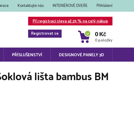
pirace
Kontaktujte nás
INTERIÉROVÉ DVEŘE
Přihlášení
Při registraci sleva až 25 % na celý nákup
Registrovat se
0 Kč
0 položky
PŘÍSLUŠENSTVÍ
DESIGNOVÉ PANELY 3D
Soklová lišta bambus BM