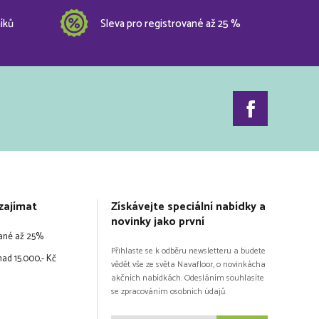
íků
Sleva pro registrované až 25 %
zajímat
Získávejte speciální nabídky a
novinky jako první
vané až 25%
Přihlaste se k odběru newsletteru a budete
ad 15.000,- Kč
vědět vše ze světa Navafloor, o novinkácha
akčních nabídkách. Odesláním souhlasíte
se zpracováním osobních údajů.