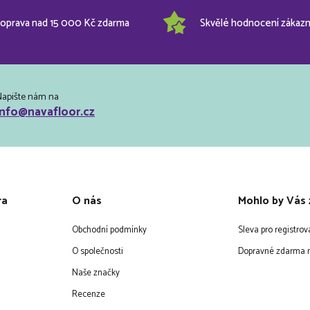
oprava nad 15 000 Kč zdarma
Skvělé hodnocení zákazn
Napište nám na
info@navafloor.cz
ra
O nás
Mohlo by Vás 
Obchodní podmínky
Sleva pro registro
O společnosti
Dopravné zdarma n
Naše značky
Recenze