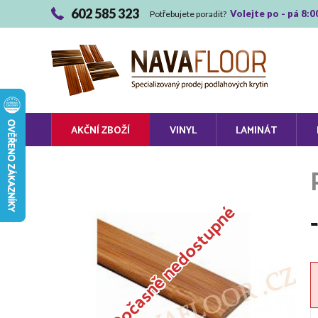
602 585 323
Volejte po - pá 8:0
Potřebujete poradit?
AKČNÍ ZBOŽÍ
VINYL
LAMINÁT
Dočasně nedostupné