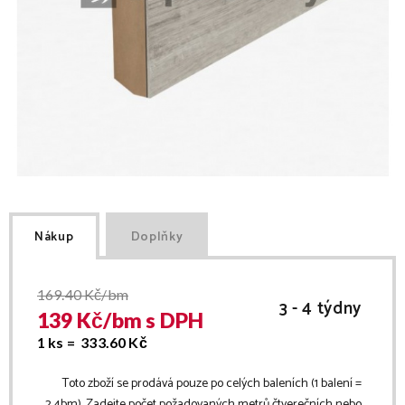
Nákup
Doplňky
169.40
Kč/bm
3 - 4 týdny
139
Kč/
bm
s DPH
1 ks =
333.60
Kč
Toto zboží se prodává pouze po celých baleních (1 balení =
2.4
bm
). Zadejte počet požadovaných metrů čtverečních nebo