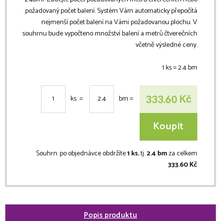
požadovaný počet balení. Systém Vám automaticky přepočítá
nejmenší počet balení na Vámi požadovanou plochu. V
souhrnu bude vypočteno množství balení a metrů čtverečních
včetně výsledné ceny.
1 ks =
2.4
bm
Kč
333.60
ks =
bm
=
Koupit
Souhrn:
po objednávce obdržíte
1 ks
, tj.
2.4 bm
za celkem
333.60 Kč
Popis produktu