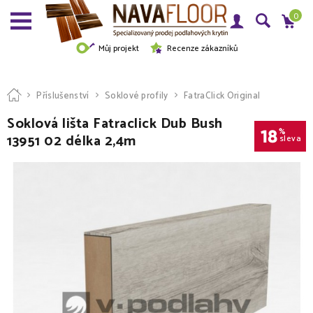
0
Můj projekt
Recenze zákazníků
Příslušenství
Soklové profily
FatraClick Original
Soklová lišta Fatraclick Dub Bush
18
%
13951 02 délka 2,4m
sleva