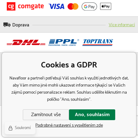
Doprava
Více informací
Cookies a GDPR
Navafloor a partneři potřebují Váš souhlas k využití jednotlivých dat,
aby Vám mimo jiné mohli ukazovat informace týkající se Vašich
zájmů pomocí personalizace reklam. Souhlas udělíte kliknutím na
políčko "Ano, souhlasím".
© Copyright 2018 Navafloor - Specializovaný prodej podlahových krytin.
Zamítnout vše
Ano, souhlasím
Všechna práva vyhrazena.
Podrobné nastavení s vysvětlením zde
Soukromí
Eshopy
a
webové stránky
od
BINARGON.cz