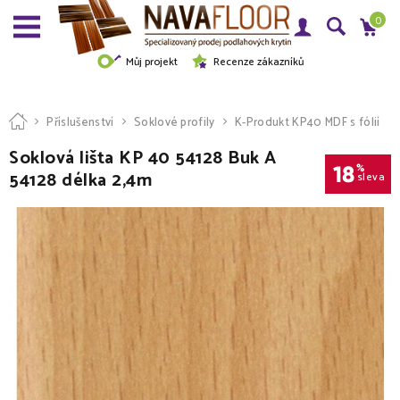
0
Můj projekt
Recenze zákazníků
Příslušenství
Soklové profily
K-Produkt KP40 MDF s fólií
Soklová lišta KP 40 54128 Buk A
18
%
54128 délka 2,4m
sleva