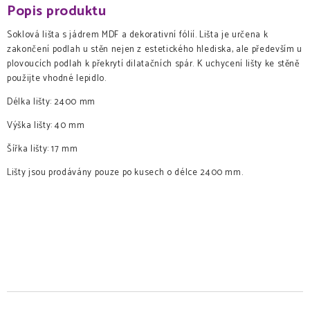
Popis produktu
Soklová lišta s jádrem MDF a dekorativní fólií. Lišta je určena k
zakončení podlah u stěn nejen z estetického hlediska, ale především u
plovoucích podlah k překrytí dilatačních spár. K uchycení lišty ke stěně
použijte vhodné lepidlo.
Délka lišty: 2400 mm
Výška lišty: 40 mm
Šířka lišty: 17 mm
Lišty jsou prodávány pouze po kusech o délce 2400 mm.