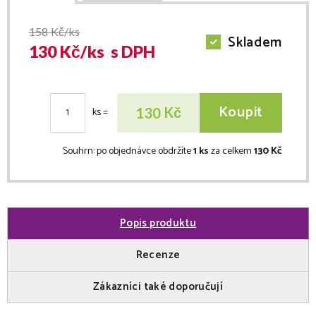
158
Kč/ks
Skladem
130
Kč/
ks
s DPH
Koupit
Kč
130
ks
=
Souhrn:
po objednávce obdržíte
1 ks
za celkem
130 Kč
Popis produktu
Recenze
Zákazníci také doporučují