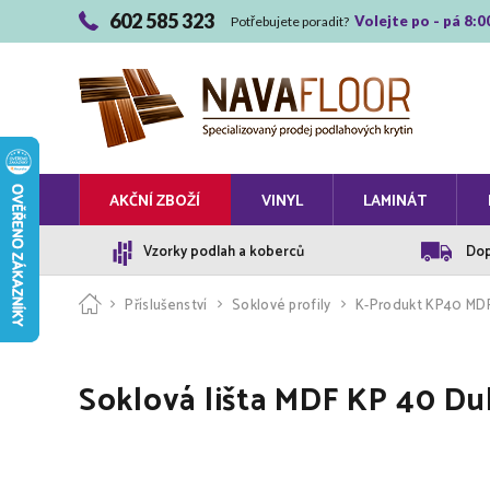
602 585 323
Volejte po - pá 8:0
Potřebujete poradit?
AKČNÍ ZBOŽÍ
VINYL
LAMINÁT
Vzorky podlah a koberců
Dop
Příslušenství
Soklové profily
K-Produkt KP40 MDF 
Soklová lišta MDF KP 40 Du