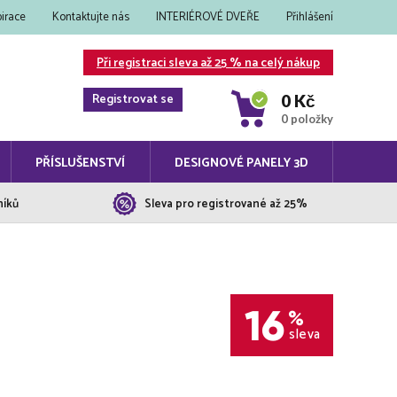
pirace
Kontaktujte nás
INTERIÉROVÉ DVEŘE
Přihlášení
Při registraci sleva až 25 % na celý nákup
Registrovat se
0 Kč
0 položky
PŘÍSLUŠENSTVÍ
DESIGNOVÉ PANELY 3D
níků
Sleva pro registrované až 25%
16
%
sleva