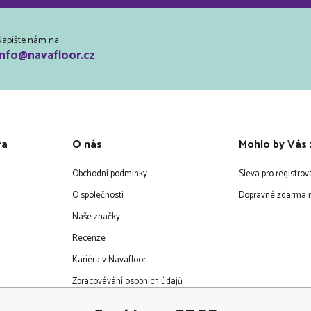
Napište nám na
info@navafloor.cz
ra
O nás
Mohlo by Vás 
Obchodní podmínky
Sleva pro registro
O společnosti
Dopravné zdarma n
Naše značky
Recenze
Kariéra v Navafloor
Zpracovávání osobních údajů
EET