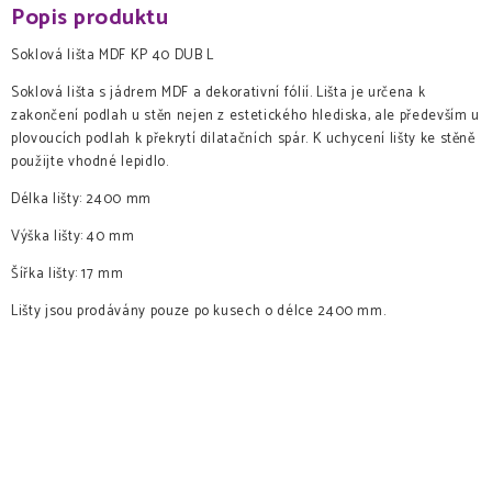
Popis produktu
Soklová lišta MDF KP 40 DUB L
Soklová lišta s jádrem MDF a dekorativní fólií. Lišta je určena k
zakončení podlah u stěn nejen z estetického hlediska, ale především u
plovoucích podlah k překrytí dilatačních spár. K uchycení lišty ke stěně
použijte vhodné lepidlo.
Délka lišty: 2400 mm
Výška lišty: 40 mm
Šířka lišty: 17 mm
Lišty jsou prodávány pouze po kusech o délce 2400 mm.