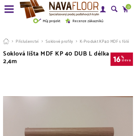
0
Můj projekt
Recenze zákazníků
Příslušenství
Soklové profily
K-Produkt KP40 MDF s fólií
Soklová lišta MDF KP 40 DUB L délka
16
%
2,4m
sleva