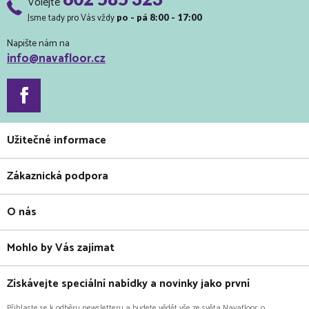
Volejte
Jsme tady pro Vás vždy
po - pá 8:00 - 17:00
Napište nám na
info@navafloor.cz
Užitečné informace
Zákaznická podpora
O nás
Mohlo by Vás zajímat
Získávejte speciální nabídky a novinky jako první
Přihlaste se k odběru newsletteru a budete vědět vše ze světa Navafloor, o