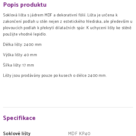
Popis produktu
Soklová lišta s jádrem MDF a dekorativní fólií. Lišta je určena k
zakončení podlah u stěn nejen z estetického hlediska, ale především u
plovoucích podlah k překrytí dilatačních spár. K uchycení lišty ke stěně
použijte vhodné lepidlo.
Délka lišty: 2400 mm
Výška lišty: 40 mm
Šířka lišty: 17 mm
Lišty jsou prodávány pouze po kusech o délce 2400 mm.
Specifikace
Soklové lišty
MDF KP40