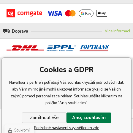
Doprava
Více informací
Cookies a GDPR
Navafloor a partneři potřebují Váš souhlas k využití jednotlivých dat,
aby Vám mimo jiné mohli ukazovat informace týkající se Vašich
zájmů pomocí personalizace reklam. Souhlas udělíte kliknutím na
políčko "Ano, souhlasím".
© Copyright 2018 Navafloor - Specializovaný prodej podlahových krytin.
Zamítnout vše
Ano, souhlasím
Všechna práva vyhrazena.
Podrobné nastavení s vysvětlením zde
Soukromí