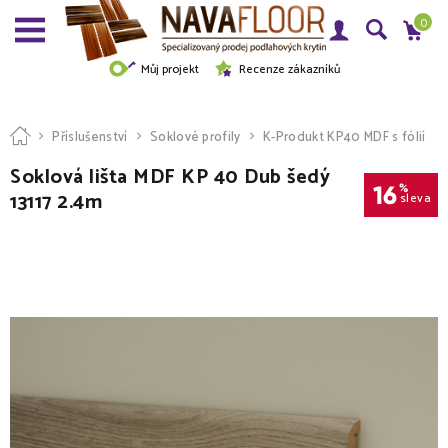
0
Můj projekt
Recenze zákazníků
Příslušenství
Soklové profily
K-Produkt KP40 MDF s fólií
Soklová lišta MDF KP 40 Dub šedý
16
%
13117 2.4m
sleva