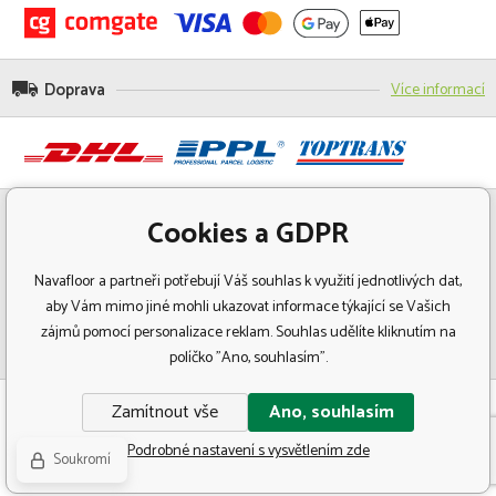
Doprava
Více informací
Cookies a GDPR
Navafloor a partneři potřebují Váš souhlas k využití jednotlivých dat,
aby Vám mimo jiné mohli ukazovat informace týkající se Vašich
zájmů pomocí personalizace reklam. Souhlas udělíte kliknutím na
políčko "Ano, souhlasím".
© Copyright 2018 Navafloor - Specializovaný prodej podlahových krytin.
Zamítnout vše
Ano, souhlasím
Všechna práva vyhrazena.
Podrobné nastavení s vysvětlením zde
Soukromí
Tvorbu webové stránky
zajistil
BINARGON.cz