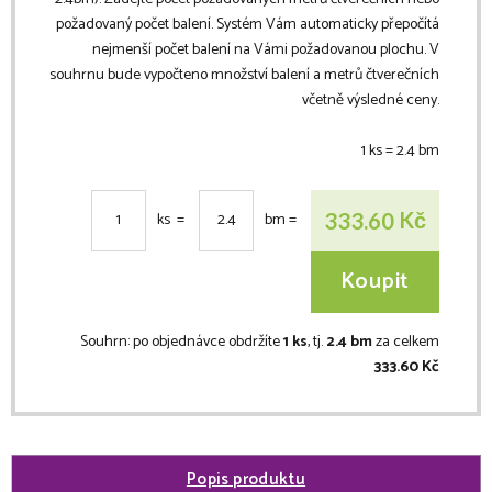
požadovaný počet balení. Systém Vám automaticky přepočítá
nejmenší počet balení na Vámi požadovanou plochu. V
souhrnu bude vypočteno množství balení a metrů čtverečních
včetně výsledné ceny.
1 ks =
2.4
bm
Kč
333.60
ks =
bm
=
Koupit
Souhrn:
po objednávce obdržíte
1 ks
, tj.
2.4 bm
za celkem
333.60 Kč
Popis produktu