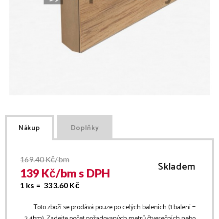
Nákup
Doplňky
169.40
Kč/bm
Skladem
139
Kč/
bm
s DPH
1 ks =
333.60
Kč
Toto zboží se prodává pouze po celých baleních (1 balení =
2.4
bm
). Zadejte počet požadovaných metrů čtverečních nebo