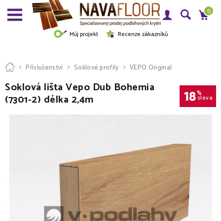
0
Můj projekt
Recenze zákazníků
Příslušenství
Soklové profily
VEPO Original
Soklová lišta Vepo Dub Bohemia
18
%
(7301-2) délka 2,4m
sleva