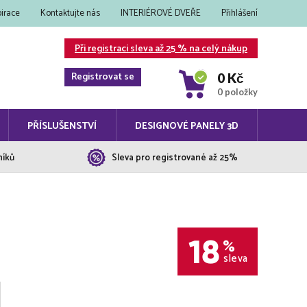
pirace
Kontaktujte nás
INTERIÉROVÉ DVEŘE
Přihlášení
Při registraci sleva až 25 % na celý nákup
Registrovat se
0 Kč
0 položky
PŘÍSLUŠENSTVÍ
DESIGNOVÉ PANELY 3D
níků
Sleva pro registrované až 25%
18
%
sleva