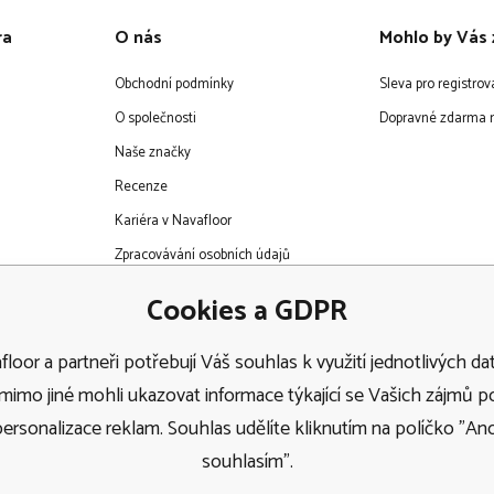
ra
O nás
Mohlo by Vás 
Obchodní podmínky
Sleva pro registro
O společnosti
Dopravné zdarma n
Naše značky
Recenze
Kariéra v Navafloor
Zpracovávání osobních údajů
EET
Cookies a GDPR
loor a partneři potřebují Váš souhlas k využití jednotlivých dat
imo jiné mohli ukazovat informace týkající se Vašich zájmů 
personalizace reklam. Souhlas udělíte kliknutím na políčko "Ano
Doprava
souhlasím".