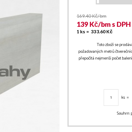
169.40
Kč/bm
139
Kč/
bm
s DPH
1 ks =
333.60
Kč
Toto zboží se prodáv
požadovaných metrů čtverečníc
přepočítá nejmenší počet bale
ks =
Souhrn: