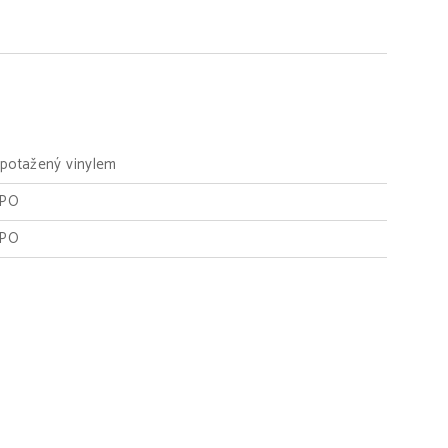
potažený vinylem
EPO
EPO