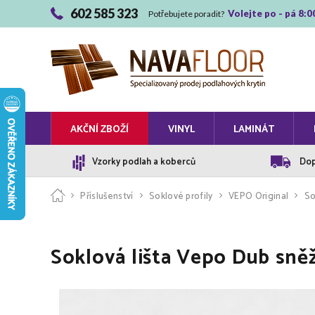
602 585 323
Volejte po - pá 8:0
Potřebujete poradit?
AKČNÍ ZBOŽÍ
VINYL
LAMINÁT
Vzorky podlah a koberců
Dop
Příslušenství
Soklové profily
VEPO Original
So
Soklová lišta Vepo Dub sně