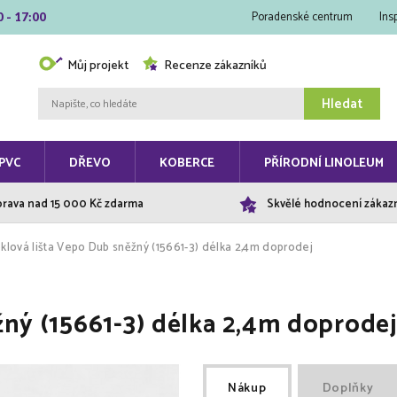
Poradenské centrum
Ins
0 - 17:00
Můj projekt
Recenze zákazníků
Hledat
PVC
DŘEVO
KOBERCE
PŘÍRODNÍ LINOLEUM
rava nad 15 000 Kč zdarma
Skvělé hodnocení zákaz
klová lišta Vepo Dub sněžný (15661-3) délka 2,4m doprodej
žný (15661-3) délka 2,4m doprodej
Nákup
Doplňky