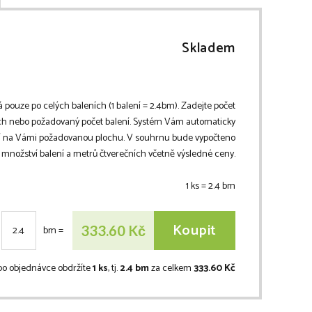
Skladem
á pouze po celých baleních (1 balení =
2.4
bm
). Zadejte počet
h nebo požadovaný počet balení. Systém Vám automaticky
ní na Vámi požadovanou plochu. V souhrnu bude vypočteno
množství balení a metrů čtverečních včetně výsledné ceny.
1 ks =
2.4
bm
Koupit
Kč
333.60
bm
=
po objednávce obdržíte
1 ks
, tj.
2.4 bm
za celkem
333.60 Kč