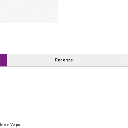
Recenze
olekce
Vepo
.