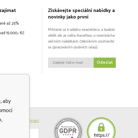
zajímat
Získávejte speciální nabídky a
novinky jako první
vané až 25%
Přihlaste se k odběru newsletteru a budete
ad 15.000,- Kč
vědět vše ze světa Navafloor, o novinkácha
akčních nabídkách. Odesláním souhlasíte
se zpracováním osobních údajů.
Odeslat
, aby
pomocí
,
Více informací