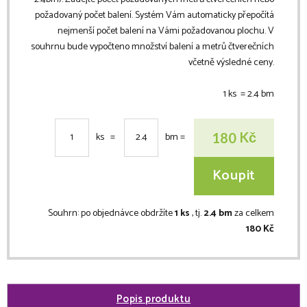
požadovaný počet balení. Systém Vám automaticky přepočítá
nejmenší počet balení na Vámi požadovanou plochu. V
souhrnu bude vypočteno množství balení a metrů čtverečních
včetně výsledné ceny.
1 ks =
2.4
bm
Kč
180
ks =
bm
=
Koupit
Souhrn:
po objednávce obdržíte
1 ks
, tj.
2.4 bm
za celkem
180 Kč
Popis produktu