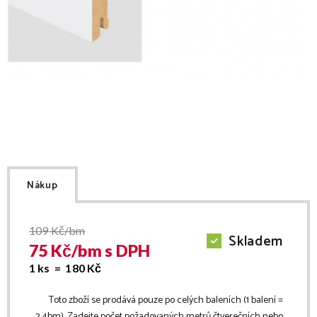
Nákup
109
Kč/bm
Skladem
75
Kč/
bm
s DPH
1 ks =
180
Kč
Toto zboží se prodává pouze po celých baleních (1 balení =
2.4
bm
). Zadejte počet požadovaných metrů čtverečních nebo