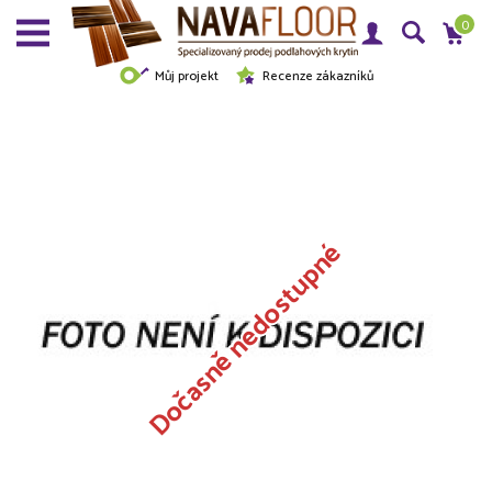
0
Můj projekt
Recenze zákazníků
Dočasně nedostupné