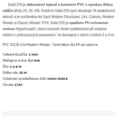
Solid 270 je
dekorativní bytové a komerční PVC s vysokou třídou
zátěže
(třídy 23, 34, 43). Kolekce Solid 270 nyní obsahuje 74 atraktivních
dekorů a je rozčleněna do částí Modern Structures, Uni, Colours, Modern
Woods a Classic Woods. PVC Solid 270 je
opatřeno PU ochrannou
vrstvou
HyperGuard+, která výrazně chrání podlahovinu při strojním
čištění v průmyslových prostorech. Je dostupné v rolích o šířích 2 a 4 m.
PVC SOLID 270 Modern Woods - Tavel 665+Lišta KP 40 zdarma
Celková tloušťka:
2 mm
Nášlapná vrstva:
0,7 mm
Šíře:
2 a 4 m
Délka role:
25 m
Odolnost na kolečkovou židli:
velmi dobrá
Záruka:
5 let