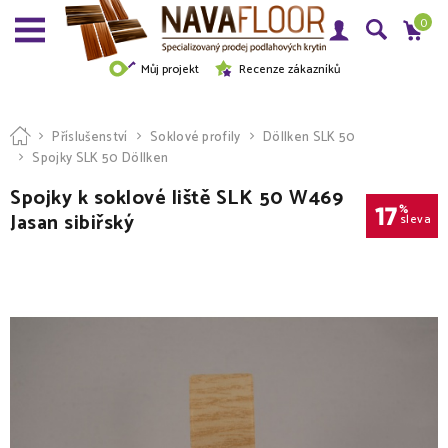
0
Můj projekt
Recenze zákazníků
Příslušenství
Soklové profily
Döllken SLK 50
Spojky SLK 50 Döllken
Spojky k soklové liště SLK 50 W469
17
%
Jasan sibiřský
sleva