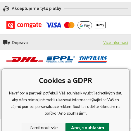
Akceptujeme tyto platby
Doprava
Více informací
Cookies a GDPR
Navafloor a partneři potřebují Váš souhlas k využití jednotlivých dat,
aby Vám mimo jiné mohli ukazovat informace týkající se Vašich
zájmů pomocí personalizace reklam. Souhlas udělíte kliknutím na
políčko "Ano, souhlasím".
© Copyright 2018 Navafloor - Specializovaný prodej podlahových krytin.
Zamítnout vše
Ano, souhlasím