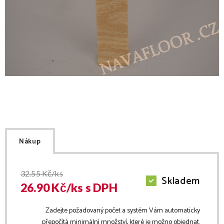
Nákup
32.55
Kč/ks
Skladem
26.90
Kč/
ks
s DPH
Zadejte požadovaný počet a systém Vám automaticky
přepočítá minimální množství, které je možno objednat.