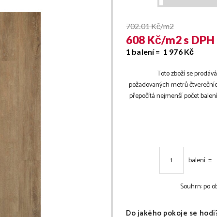
702.01
Kč/m2
608
Kč/
m2
s DPH
1 balení =
1 976
Kč
Toto zboží se prodává
požadovaných metrů čtverečníc
přepočítá nejmenší počet bale
balení =
Souhrn:
po o
Do jakého pokoje se hodí