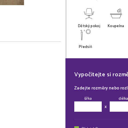
Dětský pokoj
Koupelna
Předsíň
Vypočítejte si rozm
Zadejte rozměry nebo roz
šířka
délk
x