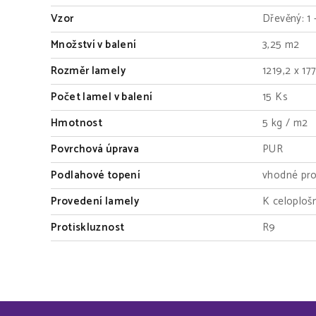
Vzor
Dřevěný: 1 
Množství v balení
3,25 m2
Rozměr lamely
1219,2 x 1
Počet lamel v balení
15 Ks
Hmotnost
5 kg / m2
Povrchová úprava
PUR
Podlahové topení
vhodné pro
Provedení lamely
K celoploš
Protiskluznost
R9