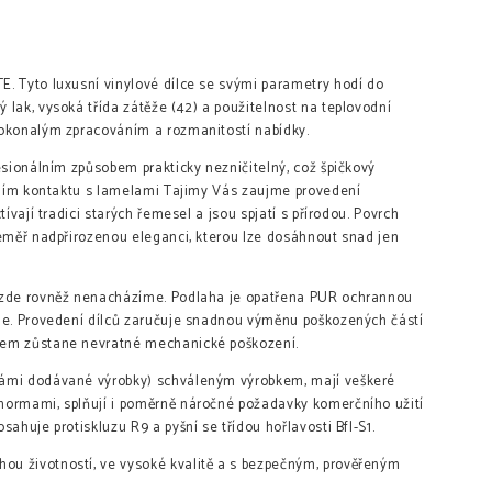
. Tyto luxusní vinylové dílce se svými parametry hodí do
lak, vysoká třída zátěže (42) a použitelnost na teplovodní
dokonalým zpracováním a rozmanitostí nabídky.
esionálním způsobem prakticky nezničitelný, což špičkový
očním kontaktu s lamelami Tajimy Vás zaujme provedení
ívají tradici starých řemesel a jsou spjatí s přírodou. Povrch
téměř nadpřirozenou eleganci, kterou lze dosáhnout snad jen
y zde rovněž nenacházíme. Podlaha je opatřena PUR ochrannou
uje. Provedení dílců zaručuje snadnou výměnu poškozených částí
kem zůstane nevratné mechanické poškození.
námi dodávané výrobky) schváleným výrobkem, mají veškeré
normami, splňují i poměrně náročné požadavky komerčního užití
ahuje protiskluzu R9 a pyšní se třídou hořlavosti Bfl-S1.
ou životností, ve vysoké kvalitě a s bezpečným, prověřeným