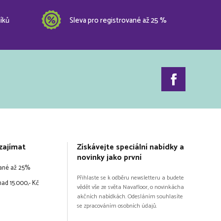
íků
Sleva pro registrované až 25 %
zajímat
Získávejte speciální nabídky a
novinky jako první
vané až 25%
Přihlaste se k odběru newsletteru a budete
ad 15.000,- Kč
vědět vše ze světa Navafloor, o novinkácha
akčních nabídkách. Odesláním souhlasíte
se zpracováním osobních údajů.