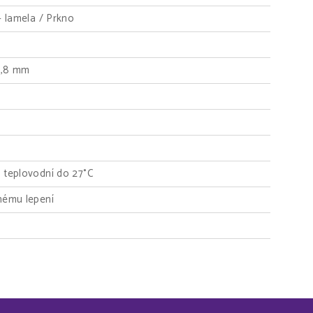
- lamela / Prkno
77,8 mm
 teplovodní do 27°C
nému lepení