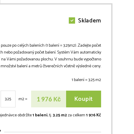
Skladem
 pouze po celých baleních (1 balení =
3.25
m2
). Zadejte počet
h nebo požadovaný počet balení. Systém Vám automaticky
ní na Vámi požadovanou plochu. V souhrnu bude vypočteno
množství balení a metrů čtverečních včetně výsledné ceny.
1 balení =
3.25
m2
Koupit
Kč
1 976
m2
=
bjednávce obdržíte
1 balení
, tj.
3.25 m2
za celkem
1 976 Kč
?