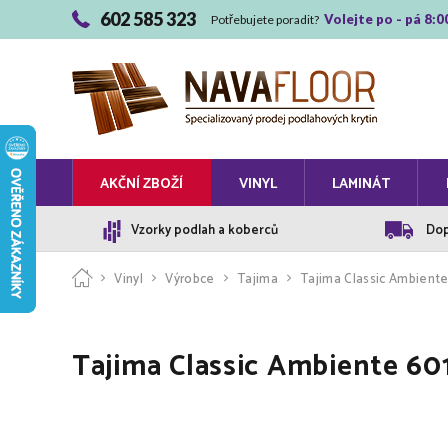
602 585 323
Volejte po - pá 8:0
Potřebujete poradit?
AKČNÍ ZBOŽÍ
VINYL
LAMINÁT
Vzorky podlah a koberců
Dop
Vinyl
Výrobce
Tajima
Tajima Classic Ambiente
Tajima Classic Ambiente 60