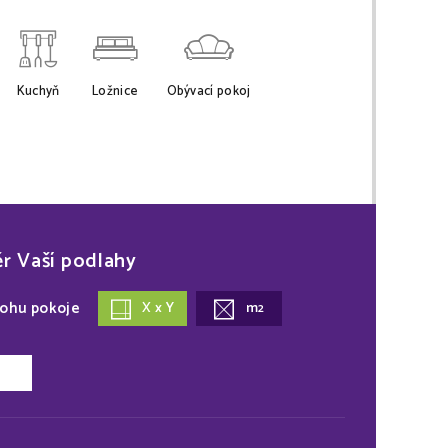
Kuchyň
Ložnice
Obývací pokoj
ěr Vaší podlahy
lohu pokoje
X x Y
m
2
a