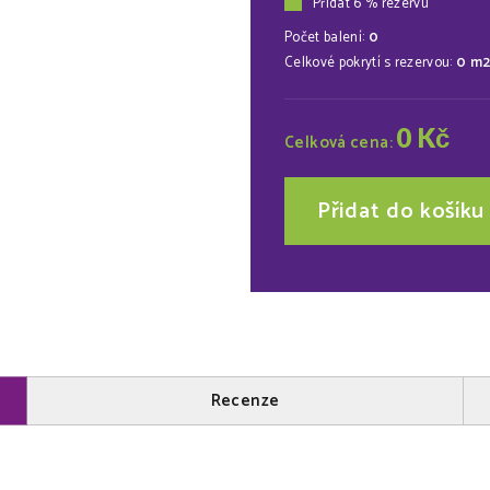
Přidat 6 % rezervu
Počet balení:
0
Celkové pokrytí s rezervou:
0
m
0
Kč
Celková cena:
Přidat do košíku
Recenze