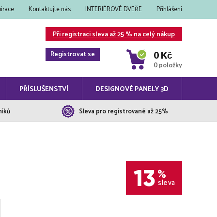
pirace
Kontaktujte nás
INTERIÉROVÉ DVEŘE
Přihlášení
Při registraci sleva až 25 % na celý nákup
Registrovat se
0 Kč
0 položky
PŘÍSLUŠENSTVÍ
DESIGNOVÉ PANELY 3D
níků
Sleva pro registrované až 25%
13
%
sleva