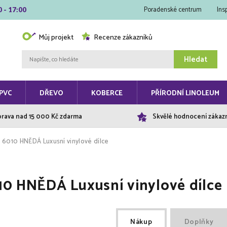
Poradenské centrum
Ins
0 - 17:00
Můj projekt
Recenze zákazníků
Hledat
PVC
DŘEVO
KOBERCE
PŘÍRODNÍ LINOLEUM
rava nad 15 000 Kč zdarma
Skvělé hodnocení zákaz
 6010 HNĚDÁ Luxusní vinylové dílce
10 HNĚDÁ Luxusní vinylové dílce
Nákup
Doplňky