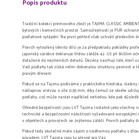
Popis produktu
Tradiční kolekcí prémiového zboží je TAJIMA CLASSIC AMBIENTE
bytových i komerčních prostor. Samozřejmostí je PUR ochranný 
podlahové vytápění. Na první pohled však uchvátí především 
Povrch vytvořený těmito dílci je za předpokladu pokládky prof
japonský výrobce deklaruje třídou zátěže 42. Už při bližším 
dotažené do nejmenších detailů. Dezény navrhují lidé, kteří uct
Vaší podlahy tak získá velmi dokonalou strukturu, pevnost a 
pravým dřevem.
Pokud se na Tajimu podíváme z praktického hlediska, slabin
nášlapnou vrstvou o síle 0,55 mm, díky čemuž se skvěle udrž
podlahy, což může nastat například nehodou, kde pak důsled
Ohledně bezpečnosti jsou LVT Tajima (ostatně jako všechny 
technické a bezpečnostní náležitosti vyžadované evropskými 
v objektech a provozech se zvýšenou zátěží. Povrch podlahy dos
Pokud tedy skutečně máte zájem o nádhernou podlahu s dlouh
původem, LVT Tajima jsou tu přesně pro Vás.