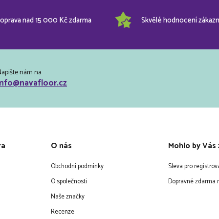
oprava nad 15 000 Kč zdarma
Skvělé hodnocení zákazn
Napište nám na
info@navafloor.cz
ra
O nás
Mohlo by Vás 
Obchodní podmínky
Sleva pro registro
O společnosti
Dopravné zdarma n
Naše značky
Recenze