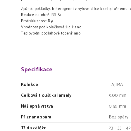
Způsob pokládky: heterogenní vinylové dílce k celoplošnému l
Reakce na oheň: Bfl-S1
Protiskluznost: R9
Vhodnost pod kolečkové židli: ano
Teplovodní podlahové topení: ano
Specifikace
Kolekce
TAJIMA
Celková tloušťka lamely
3,00 mm
Nášlapná vrstva
0,55 mm
Přiznaná spára
Bez spáry
Třída zátěže
23 - 33 - 42