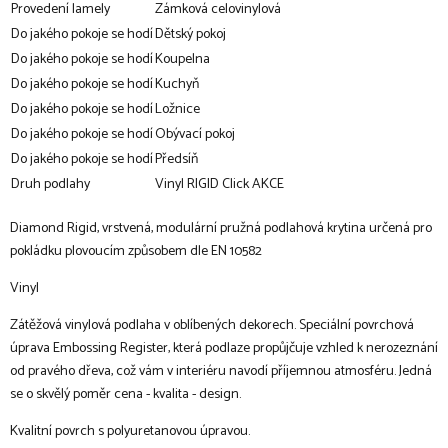
Provedení lamely
Zámková celovinylová
Do jakého pokoje se hodí
Dětský pokoj
Do jakého pokoje se hodí
Koupelna
Do jakého pokoje se hodí
Kuchyň
Do jakého pokoje se hodí
Ložnice
Do jakého pokoje se hodí
Obývací pokoj
Do jakého pokoje se hodí
Předsíň
Druh podlahy
Vinyl RIGID Click AKCE
Diamond Rigid, vrstvená, modulární pružná podlahová krytina určená pro
pokládku plovoucím způsobem dle EN 10582
Vinyl
Zátěžová vinylová podlaha v oblíbených dekorech. Speciální povrchová
úprava Embossing Register, která podlaze propůjčuje vzhled k nerozeznání
od pravého dřeva, což vám v interiéru navodí příjemnou atmosféru. Jedná
se o skvělý poměr cena - kvalita - design.
Kvalitní povrch s polyuretanovou úpravou.