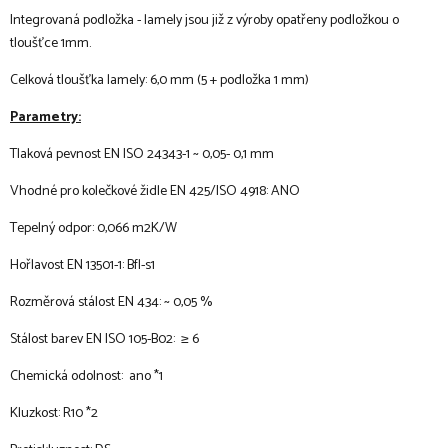
Integrovaná podložka - lamely jsou již z výroby opatřeny podložkou o
tloušťce 1mm.
Celková tloušťka lamely: 6,0 mm (5 + podložka 1 mm)
Parametry:
Tlaková pevnost EN ISO 24343-1 ~ 0,05- 0,1 mm
Vhodné pro kolečkové židle EN 425/ISO 4918: ANO
Tepelný odpor: 0,066 m2K/W
Hořlavost EN 13501-1: Bfl-s1
Rozměrová stálost EN 434: ~ 0,05 %
Stálost barev EN ISO 105-B02: ≥ 6
Chemická odolnost: ano *1
Kluzkost: R10 *2