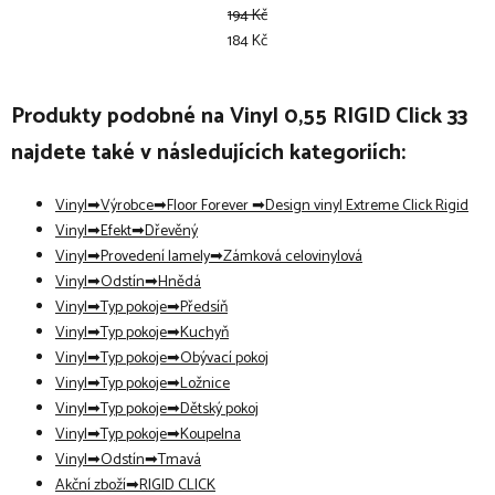
194 Kč
184 Kč
Produkty podobné na Vinyl 0,55 RIGID Click 33
najdete také v následujících kategoriích:
Vinyl
Výrobce
Floor Forever
Design vinyl Extreme Click Rigid
Vinyl
Efekt
Dřevěný
Vinyl
Provedení lamely
Zámková celovinylová
Vinyl
Odstín
Hnědá
Vinyl
Typ pokoje
Předsíň
Vinyl
Typ pokoje
Kuchyň
Vinyl
Typ pokoje
Obývací pokoj
Vinyl
Typ pokoje
Ložnice
Vinyl
Typ pokoje
Dětský pokoj
Vinyl
Typ pokoje
Koupelna
Vinyl
Odstín
Tmavá
Akční zboží
RIGID CLICK