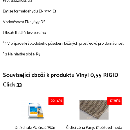
Protiskluznost: DS
Emise formaldehydu EN 717-1: E1
Vodotěsnost EN 13893: DS
Obsah ftalátů: bez obsahu
* 1 V případě krátkodobého působení běžných prostředků pro domácnost.
* 2 Na hladké ploše: R9
Související zboží k produktu Vinyl 0,55 RIGID
Click 33
-22.14%
-17.36%
Dr. Schutz PU čistič 750ml
Čistící zóna Parijs 17 béžovohnědá