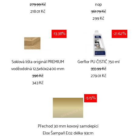
279.99 Kč
nop
218.01 Kč
361.79 Kč
299 Kč
-13.38%
-21.62%
Soklová lišta originál PREMIUM
Gerflor PU ČISTIČ 750 ml
voděodolná 12,5x60x2400 mm
355.99 Kč
396 Kč
279.01 Kč
343 Kč
-5.15%
Přechod 30 mm kovový samolepící
Elox Šampaň E02 délka 93cm