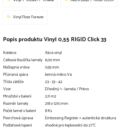
Vinyl
Odstín
Tmavá
Akční zboží
RIGID CLICK
Vinyl Floor Forever
Popis produktu Vinyl 0,55 RIGID Click 33
Kolekce
Akce vinyl
Celková tloušťka lamely
6,00 mm
Nášlapná vrstva
0,55 mm
Přiznaná spára
Jemná mikro V4
Třída zátěže
23 - 33 - 42
Vzor
Dřevěný: 1 - lamela / Prkno
Množství v balení
2,11 m2
Rozměr lamely
218 x 1210 mm
Počet lamel v balení
8 Ks
Povrchová úprava
Embossing Register = autentická struktura
Podlahové topení
vhodné pro teplovodní do 27°C