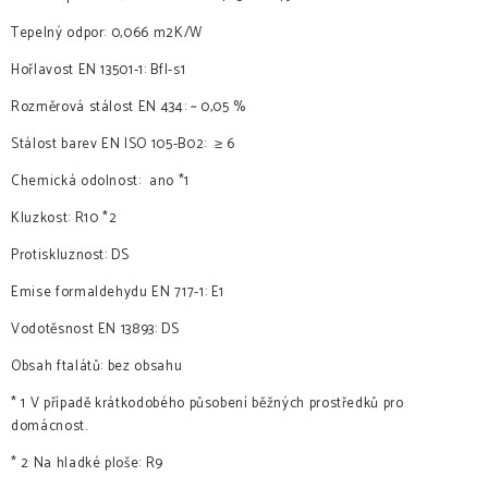
Tepelný odpor: 0,066 m2K/W
Hořlavost EN 13501-1: Bfl-s1
Rozměrová stálost EN 434: ~ 0,05 %
Stálost barev EN ISO 105-B02: ≥ 6
Chemická odolnost: ano *1
Kluzkost: R10 *2
Protiskluznost: DS
Emise formaldehydu EN 717-1: E1
Vodotěsnost EN 13893: DS
Obsah ftalátů: bez obsahu
* 1 V případě krátkodobého působení běžných prostředků pro
domácnost.
* 2 Na hladké ploše: R9