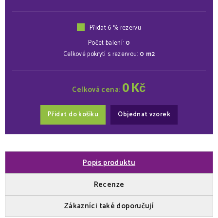
Přidat 6 % rezervu
Počet balení:
0
Celkové pokrytí s rezervou:
0
m2
0
Kč
Celková cena:
Přidat do košíku
Objednat vzorek
Popis produktu
Recenze
Zákazníci také doporučují