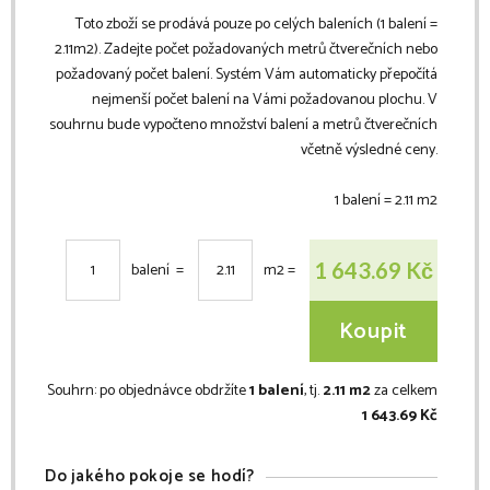
Toto zboží se prodává pouze po celých baleních (1 balení =
2.11
m2
). Zadejte počet požadovaných metrů čtverečních nebo
požadovaný počet balení. Systém Vám automaticky přepočítá
nejmenší počet balení na Vámi požadovanou plochu. V
souhrnu bude vypočteno množství balení a metrů čtverečních
včetně výsledné ceny.
1 balení =
2.11
m2
Kč
1 643.69
balení =
m2
=
Koupit
Souhrn:
po objednávce obdržíte
1 balení
, tj.
2.11 m2
za celkem
1 643.69 Kč
Do jakého pokoje se hodí?