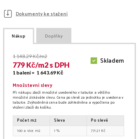
Dokumenty ke stažení
Nákup
Doplňky
1 148.29
Kč/m2
Skladem
779
Kč/
m2
s DPH
1 balení =
1 643.69
Kč
Množstevní slevy
Při nákupu zboží množství uvedeného v tabulce a většího
množství získáváte slevu. Cena po slevě za jednotku je uvedena v
tabulce. Zvýhodněná cena bude zohledněna a vypočtena po
vložení zboží do košíku.
Počet
m2
Sleva
Po slevě
100
m2
1
%
771.21
Kč