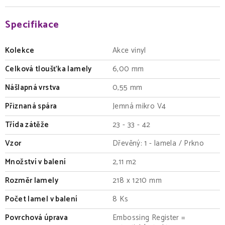
Specifikace
Kolekce
Akce vinyl
Celková tloušťka lamely
6,00 mm
Nášlapná vrstva
0,55 mm
Přiznaná spára
Jemná mikro V4
Třída zátěže
23 - 33 - 42
Vzor
Dřevěný: 1 - lamela / Prkno
Množství v balení
2,11 m2
Rozměr lamely
218 x 1210 mm
Počet lamel v balení
8 Ks
Povrchová úprava
Embossing Register =