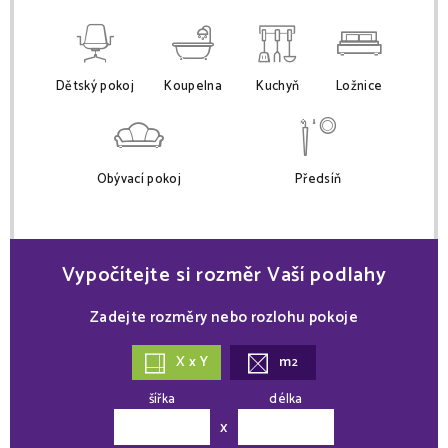
Dětský pokoj
Koupelna
Kuchyň
Ložnice
Obývací pokoj
Předsíň
Vypočítejte si rozměr Vaší podlahy
Zadejte rozměry nebo rozlohu pokoje
X x Y
m
2
šířka
délka
x