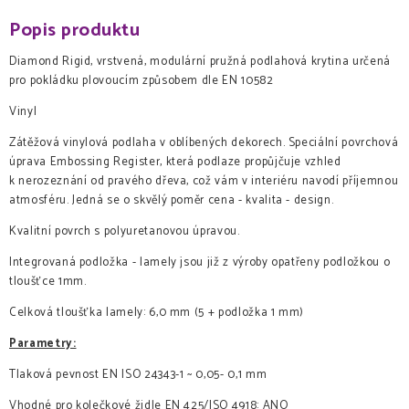
Popis produktu
Diamond Rigid, vrstvená, modulární pružná podlahová krytina určená
pro pokládku plovoucím způsobem dle EN 10582
Vinyl
Zátěžová vinylová podlaha v oblíbených dekorech. Speciální povrchová
úprava Embossing Register, která podlaze propůjčuje vzhled
k nerozeznání od pravého dřeva, což vám v interiéru navodí příjemnou
atmosféru. Jedná se o skvělý poměr cena - kvalita - design.
Kvalitní povrch s polyuretanovou úpravou.
Integrovaná podložka - lamely jsou již z výroby opatřeny podložkou o
tloušťce 1mm.
Celková tloušťka lamely: 6,0 mm (5 + podložka 1 mm)
Parametry:
Tlaková pevnost EN ISO 24343-1 ~ 0,05- 0,1 mm
Vhodné pro kolečkové židle EN 425/ISO 4918: ANO