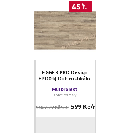
45
%
sleva
EGGER PRO Design
EPD014 Dub rustikální
šedý DOPRODEJ
Můj projekt
zadat rozměry
599 Kč/
m2
1 087.79 Kč/
m2