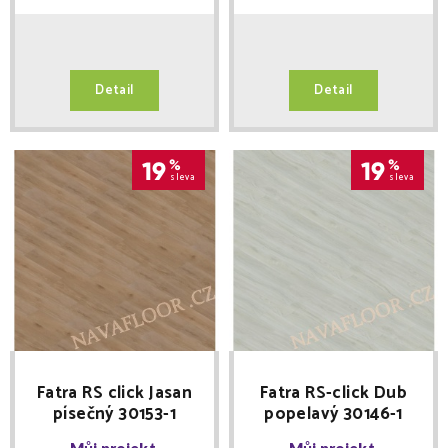
Detail
Detail
19
%
19
%
sleva
sleva
Fatra RS click Jasan
Fatra RS-click Dub
písečný 30153-1
popelavý 30146-1
Můj projekt
Můj projekt