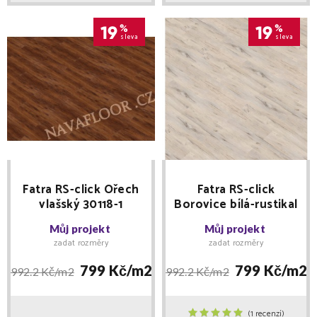
19
%
19
%
sleva
sleva
Fatra RS-click Ořech
Fatra RS-click
vlašský 30118-1
Borovice bílá-rustikal
30108-1
Můj projekt
Můj projekt
zadat rozměry
zadat rozměry
799 Kč/
m2
799 Kč/
m2
992.2 Kč/
m2
992.2 Kč/
m2
(1 recenzí)