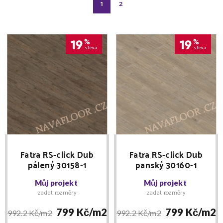
1
2
19
%
19
%
sleva
sleva
Fatra RS-click Dub
Fatra RS-click Dub
pálený 30158-1
panský 30160-1
Můj projekt
Můj projekt
zadat rozměry
zadat rozměry
799 Kč/
m2
799 Kč/
m2
992.2 Kč/
m2
992.2 Kč/
m2