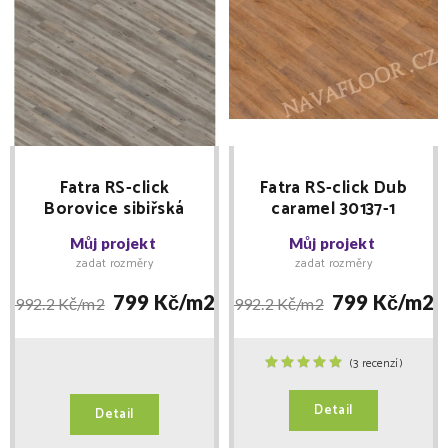
Fatra RS-click
Fatra RS-click Dub
Borovice sibiřská
caramel 30137-1
30128-1
Můj projekt
Můj projekt
zadat rozměry
zadat rozměry
799 Kč/
m2
799 Kč/
m2
992.2 Kč/
m2
992.2 Kč/
m2
(3 recenzí)
Detail
Detail