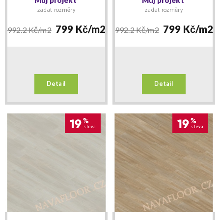
zadat rozměry
zadat rozměry
799 Kč/
m2
799 Kč/
m2
992.2 Kč/
m2
992.2 Kč/
m2
Detail
Detail
19
%
19
%
sleva
sleva