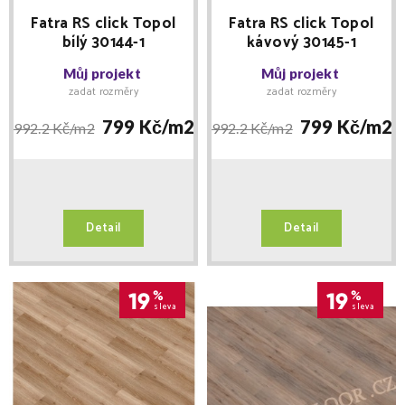
Fatra RS click Topol
Fatra RS click Topol
bílý 30144-1
kávový 30145-1
Můj projekt
Můj projekt
zadat rozměry
zadat rozměry
799 Kč/
m2
799 Kč/
m2
992.2 Kč/
m2
992.2 Kč/
m2
Detail
Detail
19
%
19
%
sleva
sleva