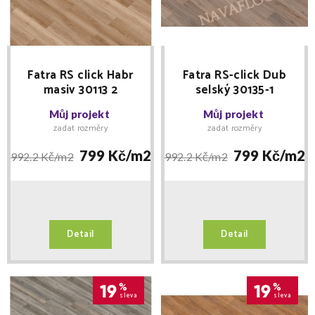
Fatra RS click Habr
Fatra RS-click Dub
masiv 30113 2
selský 30135-1
Můj projekt
Můj projekt
zadat rozměry
zadat rozměry
799 Kč/
m2
799 Kč/
m2
992.2 Kč/
m2
992.2 Kč/
m2
Detail
Detail
19
%
19
%
sleva
sleva