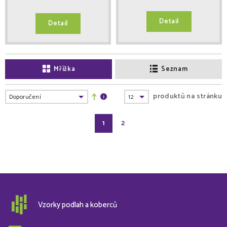
Detail
Detail
Mřížka
Seznam
produktů na stránku
1
2
Vzorky podlah a koberců