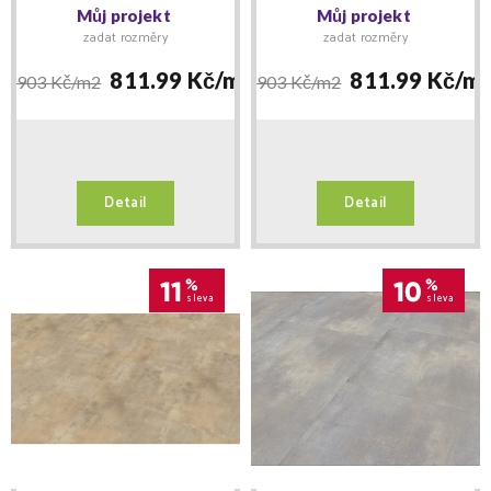
Grey 9978 +
Cream 9977 +
Můj projekt
Můj projekt
MNOŽSTEVNÍ SLEVY
MNOŽSTEVNÍ SLEVY
zadat rozměry
zadat rozměry
+ lišta IMAGE zdarma -
+ lišta IMAGE zdarma -
Floor Forever lepený
Floor Forever lepený
811.99 Kč/
m2
811.99 Kč/
m
903 Kč/
m2
903 Kč/
m2
Detail
Detail
11
%
10
%
sleva
sleva