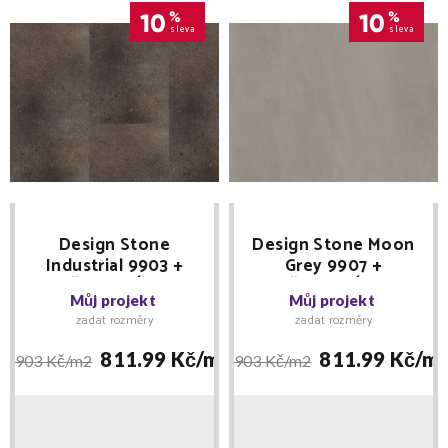
10
%
10
%
sleva
sleva
Design Stone
Design Stone Moon
Industrial 9903 +
Grey 9907 +
MNOŽSTEVNÍ SLEVY
MNOŽSTEVNÍ SLEVY
Můj projekt
Můj projekt
+ lišta IMAGE zdarma -
+ lišta IMAGE zdarma -
zadat rozměry
zadat rozměry
Floor Forever lepený
Floor Forever lepený
811.99 Kč/
m2
811.99 Kč/
m
903 Kč/
m2
903 Kč/
m2