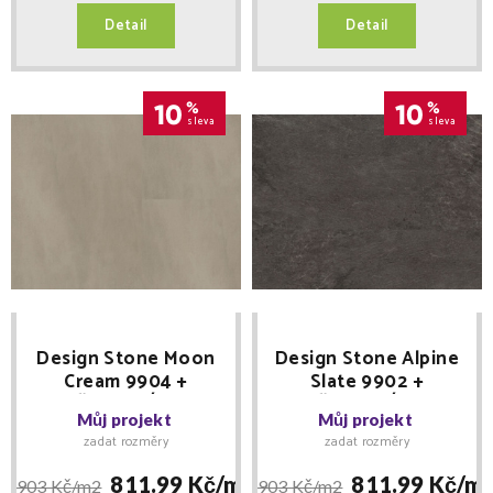
Detail
Detail
10
%
10
%
sleva
sleva
Design Stone Moon
Design Stone Alpine
Cream 9904 +
Slate 9902 +
MNOŽSTEVNÍ SLEVY
MNOŽSTEVNÍ SLEVY
Můj projekt
Můj projekt
+ lišta IMAGE zdarma -
+ lišta IMAGE zdarma -
zadat rozměry
zadat rozměry
Floor Forever lepený
Floor Forever lepený
811.99 Kč/
m2
811.99 Kč/
m
903 Kč/
m2
903 Kč/
m2