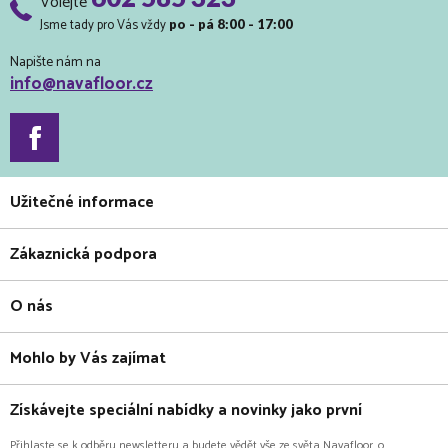
Volejte
Jsme tady pro Vás vždy
po - pá 8:00 - 17:00
Napište nám na
info@navafloor.cz
Užitečné informace
Zákaznická podpora
O nás
Mohlo by Vás zajímat
Získávejte speciální nabídky a novinky jako první
Přihlaste se k odběru newsletteru a budete vědět vše ze světa Navafloor, o