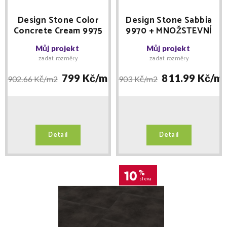
Design Stone Color
Design Stone Sabbia
Concrete Cream 9975
9970 + MNOŽSTEVNÍ
Floor Forever lepený
SLEVY + lišta IMAGE
Můj projekt
Můj projekt
SLEVA PO
zdarma - Floor
zadat rozměry
zadat rozměry
REGISTRACI -
Forever lepený
doprodej
799 Kč/
m2
811.99 Kč/
m
902.66 Kč/
m2
903 Kč/
m2
Detail
Detail
10
%
sleva