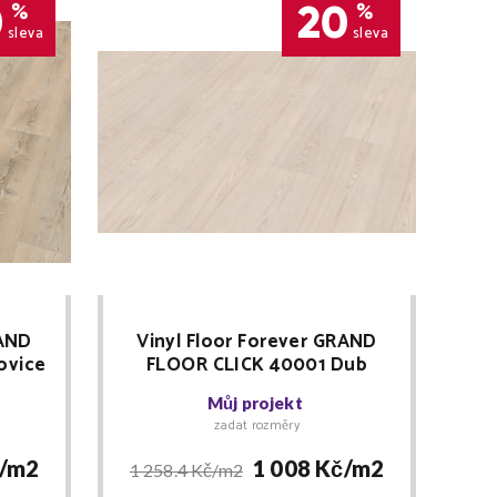
0
20
%
%
sleva
sleva
RAND
Vinyl Floor Forever GRAND
ovice
FLOOR CLICK 40001 Dub
ZDARMA
Sněhový RIGID + lišta ZDARMA
Můj projekt
zadat rozměry
/
m2
1 008 Kč/
m2
1 258.4 Kč/
m2