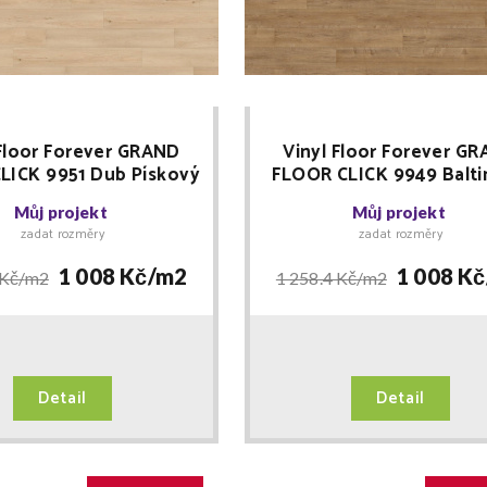
 Floor Forever GRAND
Vinyl Floor Forever G
LICK 9951 Dub Pískový
FLOOR CLICK 9949 Balt
GID+ lišta ZDARMA
RIGID + lišta ZDARM
Můj projekt
Můj projekt
zadat rozměry
zadat rozměry
1 008 Kč/
m2
1 008 Kč
 Kč/
m2
1 258.4 Kč/
m2
Detail
Detail