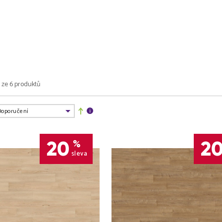
6 ze 6 produktů
20
2
%
sleva