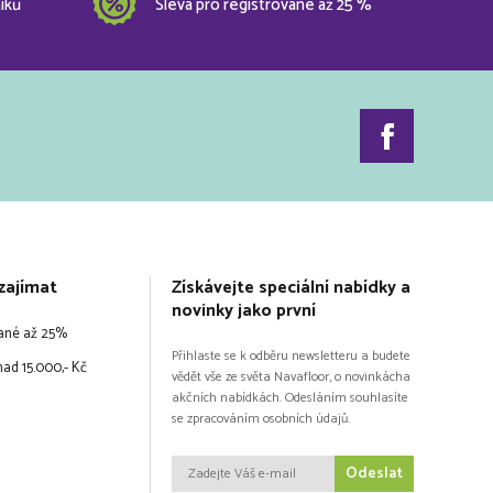
íků
Sleva pro registrované až 25 %
zajímat
Získávejte speciální nabídky a
novinky jako první
vané až 25%
Přihlaste se k odběru newsletteru a budete
ad 15.000,- Kč
vědět vše ze světa Navafloor, o novinkácha
akčních nabídkách. Odesláním souhlasíte
se zpracováním osobních údajů.
Odeslat