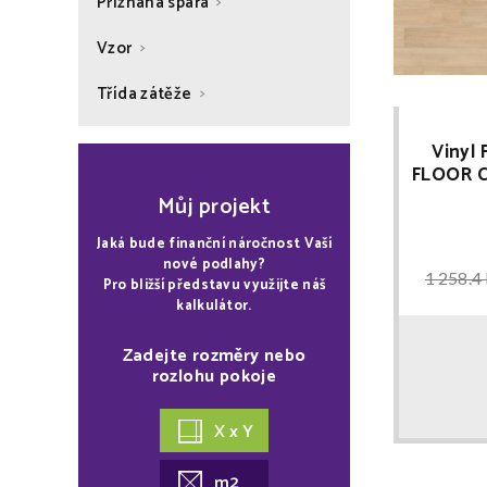
Přiznaná spára
Vzor
Třída zátěže
Vinyl
FLOOR C
RI
Můj projekt
Jaká bude finanční náročnost Vaší
nové podlahy?
1 258.4
Pro bližší představu využijte náš
kalkulátor.
Zadejte rozměry nebo
rozlohu pokoje
X x Y
m2