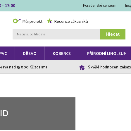
Poradenské centrum
Ins
0 - 17:00
Můj projekt
Recenze zákazníků
Hledat
PVC
DŘEVO
KOBERCE
PŘÍRODNÍ LINOLEUM
rava nad 15 000 Kč zdarma
Skvělé hodnocení zákaz
GID