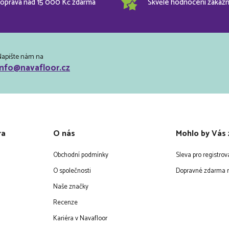
oprava nad 15 000 Kč zdarma
Skvělé hodnocení zákazn
Napište nám na
info@navafloor.cz
ra
O nás
Mohlo by Vás 
Obchodní podmínky
Sleva pro registro
O společnosti
Dopravné zdarma n
Naše značky
Recenze
Kariéra v Navafloor