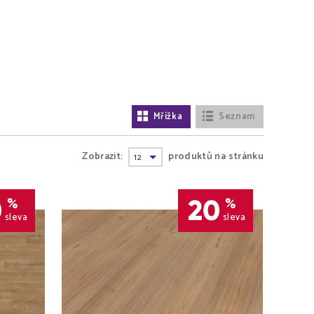
Mřížka
Seznam
Zobrazit:
produktů na stránku
0
20
%
%
sleva
sleva