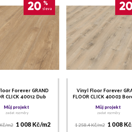
20
2
%
sleva
 Floor Forever GRAND
Vinyl Floor Forever G
R CLICK 40012 Dub
FLOOR CLICK 40003 Bor
elový RIGID + lišta
Severská RIGID + lišta 
Můj projekt
Můj projekt
ZDARMA
zadat rozměry
zadat rozměry
1 008 Kč/
m2
1 008 Kč
 Kč/
m2
1 258.4 Kč/
m2