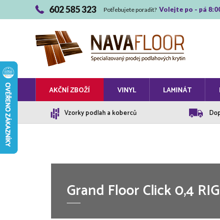
602 585 323
Volejte po - pá 8:0
Potřebujete poradit?
AKČNÍ ZBOŽÍ
VINYL
LAMINÁT
Vzorky podlah a koberců
Dop
Grand Floor Click 0,4 RI