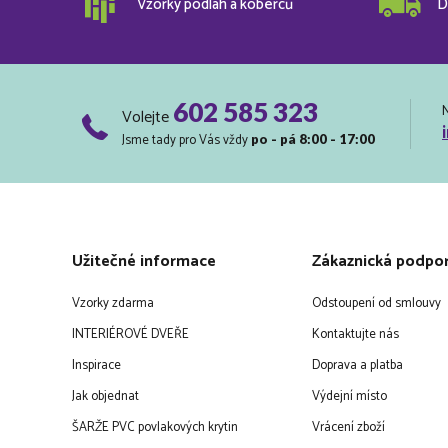
Vzorky podlah a koberců
D
602 585 323
Volejte
Jsme tady pro Vás vždy
po - pá 8:00 - 17:00
Užitečné informace
Zákaznická podpo
Vzorky zdarma
Odstoupení od smlouvy
INTERIÉROVÉ DVEŘE
Kontaktujte nás
Inspirace
Doprava a platba
Jak objednat
Výdejní místo
ŠARŽE PVC povlakových krytin
Vrácení zboží