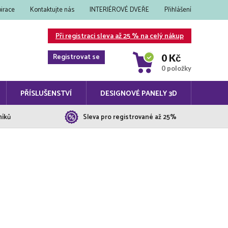
pirace
Kontaktujte nás
INTERIÉROVÉ DVEŘE
Přihlášení
Při registraci sleva až 25 % na celý nákup
Registrovat se
0 Kč
0 položky
PŘÍSLUŠENSTVÍ
DESIGNOVÉ PANELY 3D
níků
Sleva pro registrované až 25%