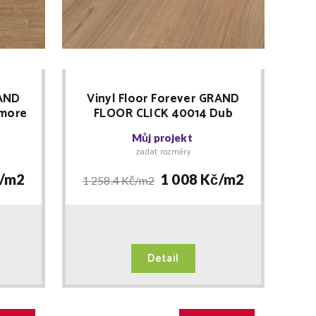
RAND
Vinyl Floor Forever GRAND
imore
FLOOR CLICK 40014 Dub
A
Hedvábný RIGID + lišta
Můj projekt
ZDARMA
zadat rozměry
/
m2
1 008 Kč/
m2
1 258.4 Kč/
m2
Detail