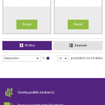
Detail
Detail
Mřížka
Seznam
produktů na stránku
Vzorky podlah a koberců