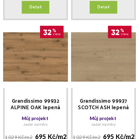
Detail
Detail
32
%
32
%
sleva
sleva
Grandissimo 99932
Grandissimo 99937
ALPINE OAK lepená
SCOTCH ASH lepená
0,55 Floor Forever -
0,55 Floor Forever -
Můj projekt
Můj projekt
MNOŽSTEVNÍ SLEVY
MNOŽSTEVNÍ SLEVY
zadat rozměry
zadat rozměry
695 Kč/
m2
695 Kč/
m2
1 029 Kč/
m2
1 029 Kč/
m2