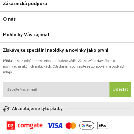
Zákaznická podpora
O nás
Mohlo by Vás zajímat
Získávejte speciální nabídky a novinky jako první
Přihlaste se k odběru newsletteru a budete vědět vše ze světa Navafloor, o
novinkácha akčních nabídkách. Odesláním souhlasíte se zpracováním osobních
údajů.
Odeslat
Akceptujeme tyto platby