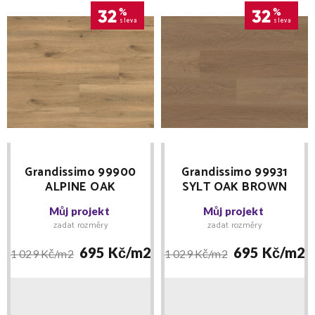
32
%
32
%
sleva
sleva
Grandissimo 99900
Grandissimo 99931
ALPINE OAK
SYLT OAK BROWN
NATURAL lepená 0,55
lepená 0,55 Floor
Můj projekt
Můj projekt
Floor Forever -
Forever -
zadat rozměry
zadat rozměry
MNOŽSTEVNÍ SLEVY
MNOŽSTEVNÍ SLEVY
695 Kč/
m2
695 Kč/
m2
1 029 Kč/
m2
1 029 Kč/
m2