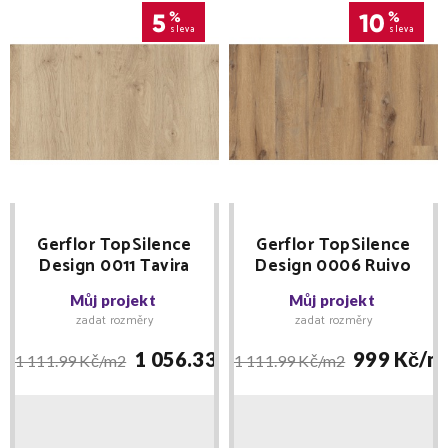
5
%
10
%
sleva
sleva
Gerflor TopSilence
Gerflor TopSilence
Design 0011 Tavira
Design 0006 Ruivo
Clear DOPRODEJ
Brown DOPRODEJ
Můj projekt
Můj projekt
zadat rozměry
zadat rozměry
1 056.33 Kč/
m2
999 Kč/
m
1 111.99 Kč/
m2
1 111.99 Kč/
m2