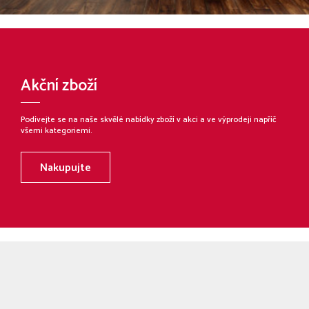
Akční zboží
Podívejte se na naše skvělé nabídky zboží v akci a ve výprodeji napříč
všemi kategoriemi.
Nakupujte