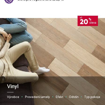
až
%
20
sleva
Vinyl
Výrobce
Provedení lamely
Efekt
Odstín
Typ pokoje