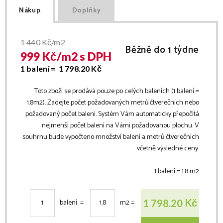
Nákup
Doplňky
1 440
Kč/m2
Běžně do 1 týdne
999
Kč/
m2
s DPH
1 balení =
1 798.20
Kč
Toto zboží se prodává pouze po celých baleních (1 balení =
1.8
m2
). Zadejte počet požadovaných metrů čtverečních nebo
požadovaný počet balení. Systém Vám automaticky přepočítá
nejmenší počet balení na Vámi požadovanou plochu. V
souhrnu bude vypočteno množství balení a metrů čtverečních
včetně výsledné ceny.
1 balení =
1.8
m2
Kč
1 798.20
balení =
m2
=