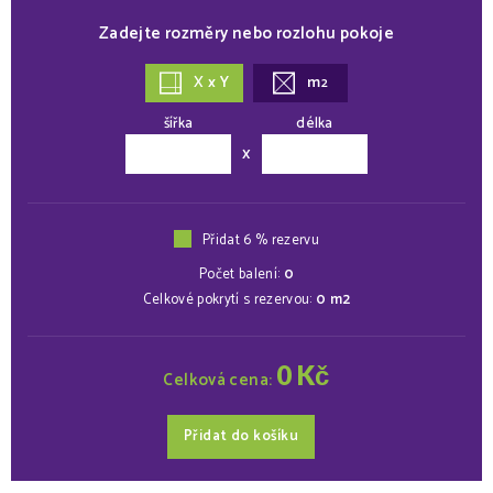
Zadejte rozměry nebo rozlohu pokoje
X x Y
m
2
šířka
délka
x
Přidat 6 % rezervu
Počet balení:
0
Celkové pokrytí s rezervou:
0
m2
0
Kč
Celková cena:
Přidat do košíku