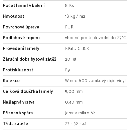
Počet lamel v balení
8 Ks
Hmotnost
18 kg / m2
Povrchová úprava
PUR
Podlahové topení
vhodné pro teplovodní do 27°C
Provedení lamely
RIGID CLICK
Záruční doba bytová zátěž
20 let
Protiskluznost
R9
Kolekce
Wineo 600 zámkový rigid vinyl
Celková tloušťka lamely
5,00 mm
Nášlapná vrstva
0,40 mm
Přiznaná spára
Jemná mikro V4
Třída zátěže
23 - 32 - 41