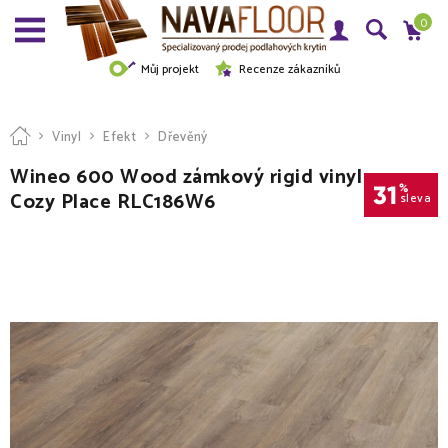
0
Můj projekt
Recenze zákazníků
Vinyl
Efekt
Dřevěný
Wineo 600 Wood zámkový rigid vinyl
31
%
Cozy Place RLC186W6
sleva