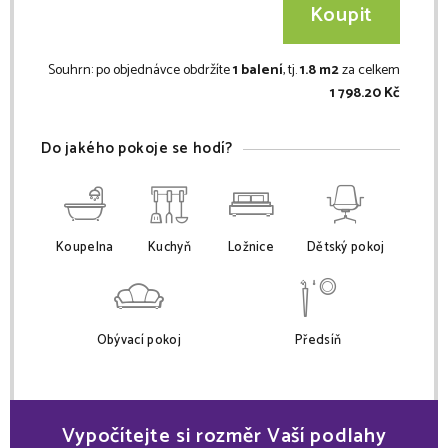
Koupit
Souhrn:
po objednávce obdržíte
1 balení
, tj.
1.8 m2
za celkem
1 798.20 Kč
Do jakého pokoje se hodí?
Koupelna
Kuchyň
Ložnice
Dětský pokoj
Obývací pokoj
Předsíň
Vypočítejte si rozměr Vaší podlahy