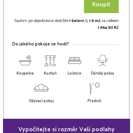
Koupit
Souhrn:
po objednávce obdržíte
1 balení
, tj.
1.8 m2
za celkem
1 864.80 Kč
Do jakého pokoje se hodí?
Koupelna
Kuchyň
Ložnice
Dětský pokoj
Obývací pokoj
Předsíň
Vypočítejte si rozměr Vaší podlahy