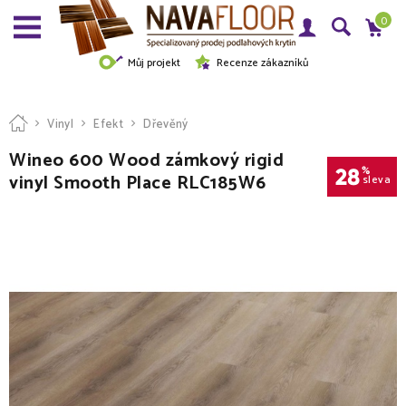
0
Můj projekt
Recenze zákazníků
Vinyl
Efekt
Dřevěný
Wineo 600 Wood zámkový rigid
28
%
vinyl Smooth Place RLC185W6
sleva