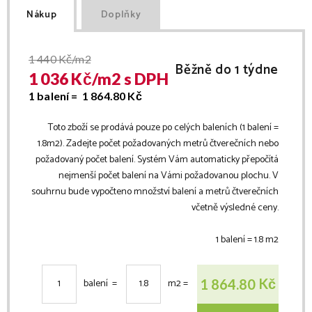
Nákup
Doplňky
1 440
Kč/m2
Běžně do 1 týdne
1 036
Kč/
m2
s DPH
1 balení =
1 864.80
Kč
Toto zboží se prodává pouze po celých baleních (1 balení =
1.8
m2
). Zadejte počet požadovaných metrů čtverečních nebo
požadovaný počet balení. Systém Vám automaticky přepočítá
nejmenší počet balení na Vámi požadovanou plochu. V
souhrnu bude vypočteno množství balení a metrů čtverečních
včetně výsledné ceny.
1 balení =
1.8
m2
Kč
1 864.80
balení =
m2
=