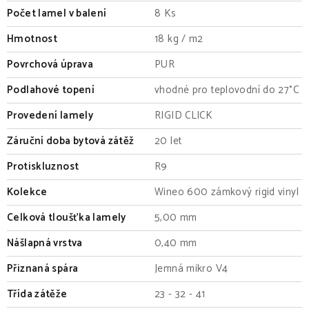
Počet lamel v balení
8 Ks
Hmotnost
18 kg / m2
Povrchová úprava
PUR
Podlahové topení
vhodné pro teplovodní do 27°C
Provedení lamely
RIGID CLICK
Záruční doba bytová zátěž
20 let
Protiskluznost
R9
Kolekce
Wineo 600 zámkový rigid vinyl
Celková tloušťka lamely
5,00 mm
Nášlapná vrstva
0,40 mm
Přiznaná spára
Jemná mikro V4
Třída zátěže
23 - 32 - 41