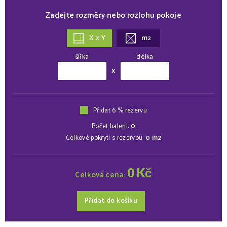
Zadejte rozměry nebo rozlohu pokoje
X x Y
m
2
šířka
délka
x
Přidat 6 % rezervu
Počet balení:
0
Celkové pokrytí s rezervou:
0
m2
0
Kč
Celková cena:
Přidat do košíku