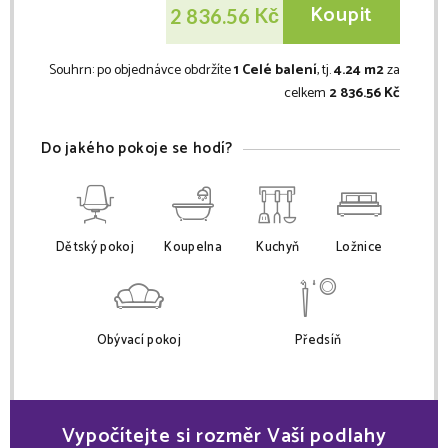
Koupit
Kč
2 836.56
Souhrn:
po objednávce obdržíte
1 Celé balení
, tj.
4.24 m2
za
celkem
2 836.56 Kč
Do jakého pokoje se hodí?
Dětský pokoj
Koupelna
Kuchyň
Ložnice
Obývací pokoj
Předsíň
Vypočítejte si rozměr Vaší podlahy