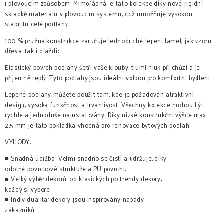
i plovoucím způsobem. Mimořádná je tato kolekce díky nové rigidní
skladbě materiálu v plovoucím systému, což umožňuje vysokou
stabilitu celé podlahy.
100 % pružná konstrukce zaručuje jednoduché lepení lamel, jak vzoru
dřeva, tak i dlaždic.
Elastický povrch podlahy šetří vaše klouby, tlumí hluk při chůzi a je
příjemně teplý. Tyto podlahy jsou ideální volbou pro komfortní bydlení.
Lepené podlahy můžete použít tam, kde je požadován atraktivní
design, vysoká funkčnost a trvanlivost. Všechny kolekce mohou být
rychle a jednoduše nainstalovány. Díky nízké konstrukční výšce max.
2,5 mm je tato pokládka vhodná pro renovace bytových podlah.
VÝHODY:
■ Snadná údržba: Velmi snadno se čistí a udržuje, díky
odolné povrchové struktuře a PU povrchu
■ Velký výběr dekorů: od klasických po trendy dekory,
každý si vybere
■ Individualita: dekory jsou inspirovány nápady
zákazníků