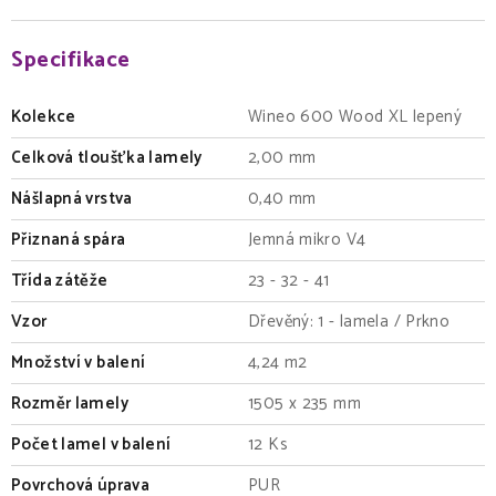
Specifikace
Kolekce
Wineo 600 Wood XL lepený
Celková tloušťka lamely
2,00 mm
Nášlapná vrstva
0,40 mm
Přiznaná spára
Jemná mikro V4
Třída zátěže
23 - 32 - 41
Vzor
Dřevěný: 1 - lamela / Prkno
Množství v balení
4,24 m2
Rozměr lamely
1505 x 235 mm
Počet lamel v balení
12 Ks
Povrchová úprava
PUR