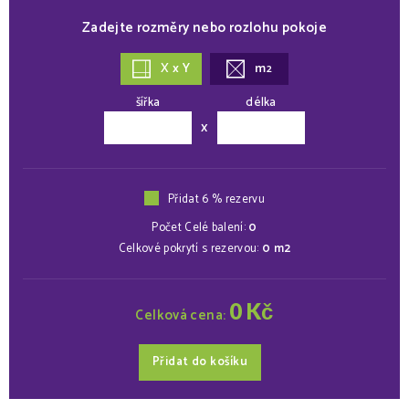
Zadejte rozměry nebo rozlohu pokoje
X x Y
m
2
šířka
délka
x
Přidat 6 % rezervu
Počet Celé balení:
0
Celkové pokrytí s rezervou:
0
m2
0
Kč
Celková cena:
Přidat do košíku