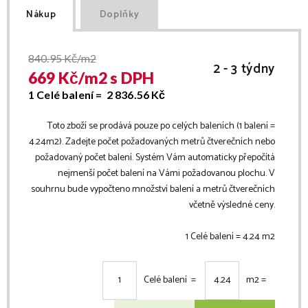
Nákup
Doplňky
840.95
Kč/m2
2 - 3 týdny
669
Kč/
m2
s DPH
1 Celé balení =
2 836.56
Kč
Toto zboží se prodává pouze po celých baleních (1 balení =
4.24
m2
). Zadejte počet požadovaných metrů čtverečních nebo
požadovaný počet balení. Systém Vám automaticky přepočítá
nejmenší počet balení na Vámi požadovanou plochu. V
souhrnu bude vypočteno množství balení a metrů čtverečních
včetně výsledné ceny.
1 Celé balení =
4.24
m2
Celé balení =
m2
=