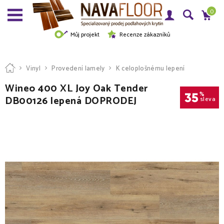
0
Můj projekt
Recenze zákazníků
Vinyl
Provedení lamely
K celoplošnému lepení
Wineo 400 XL Joy Oak Tender
35
%
DB00126 lepená DOPRODEJ
sleva