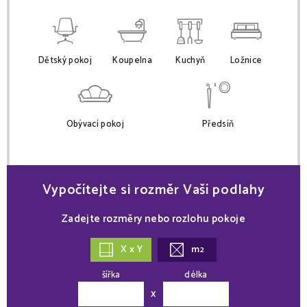
Dětský pokoj
Koupelna
Kuchyň
Ložnice
Obývací pokoj
Předsíň
Vypočítejte si rozměr Vaší podlahy
Zadejte rozměry nebo rozlohu pokoje
X x Y
m
2
šířka
délka
x