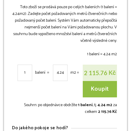
Toto zboží se prodává pouze po celých baleních (1 balení =
4.24
m2
). Zadejte počet požadovaných metrů čtverečních nebo
požadovaný počet balení. Systém Vám automaticky přepočítá
nejmenší počet balení na Vámi požadovanou plochu. V
souhrnu bude vypočteno množství balení a metrů čtverečních
včetně výsledné ceny.
1 balení =
4.24
m2
Kč
2 115.76
balení =
m2
=
Koupit
Souhrn:
po objednávce obdržíte
1 balení
, tj.
4.24 m2
za
celkem
2 115.76 Kč
Do jakého pokoje se hodí?