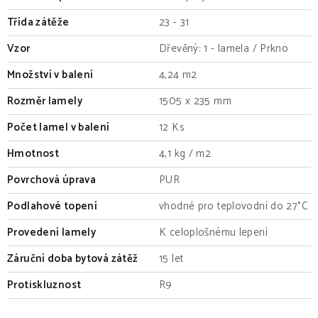
Třída zátěže
23 - 31
Vzor
Dřevěný: 1 - lamela / Prkno
Množství v balení
4,24 m2
Rozměr lamely
1505 x 235 mm
Počet lamel v balení
12 Ks
Hmotnost
4,1 kg / m2
Povrchová úprava
PUR
Podlahové topení
vhodné pro teplovodní do 27°C
Provedení lamely
K celoplošnému lepení
Záruční doba bytová zátěž
15 let
Protiskluznost
R9