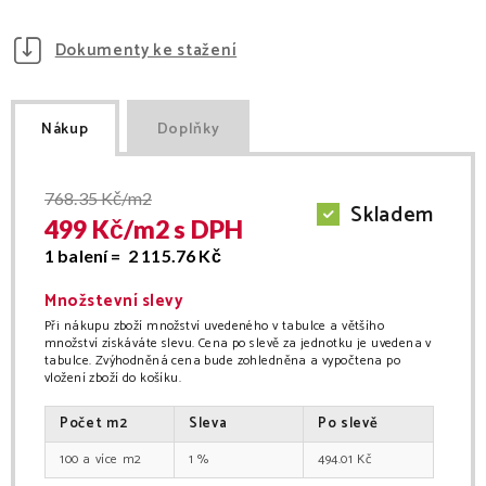
Dokumenty ke stažení
Nákup
Doplňky
768.35
Kč/m2
Skladem
499
Kč/
m2
s DPH
1 balení =
2 115.76
Kč
Množstevní slevy
Při nákupu zboží množství uvedeného v tabulce a většího
množství získáváte slevu. Cena po slevě za jednotku je uvedena v
tabulce. Zvýhodněná cena bude zohledněna a vypočtena po
vložení zboží do košíku.
Počet
m2
Sleva
Po slevě
100
m2
1
%
494.01
Kč