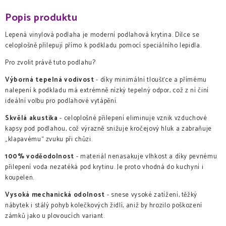
Popis produktu
Lepená vinylová podlaha je moderní podlahová krytina. Dílce se
celoplošně přilepují přímo k podkladu pomocí speciálního lepidla.
Pro zvolit právě tuto podlahu?
Výborná tepelná vodivost
- díky minimální tloušťce a přímému
nalepení k podkladu má extrémně nízký tepelný odpor, což z ní činí
ideální volbu pro podlahové vytápění.
Skvělá akustika
- celoplošné přilepení eliminuje vznik vzduchové
kapsy pod podlahou, což výrazně snižuje kročejový hluk a zabraňuje
„klapavému“ zvuku při chůzi.
100% voděodolnost
- materiál nenasakuje vlhkost a díky pevnému
přilepení voda nezatéká pod krytinu. Je proto vhodná do kuchyní i
koupelen.
Vysoká mechanická odolnost
- snese vysoké zatížení, těžký
nábytek i stálý pohyb kolečkových židlí, aniž by hrozilo poškození
zámků jako u plovoucích variant.