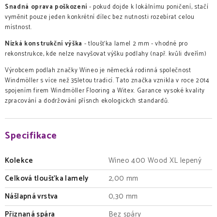
Snadná oprava poškození
- pokud dojde k lokálnímu poničení, stačí
vyměnit pouze jeden konkrétní dílec bez nutnosti rozebírat celou
místnost.
Nízká konstrukční výška
- tloušťka lamel 2 mm - vhodné pro
rekonstrukce, kde nelze navyšovat výšku podlahy (např. kvůli dveřím)
Výrobcem podlah značky Wineo je německá rodinná společnost
Windmöller s více než 35letou tradicí. Tato značka vznikla v roce 2014
spojením firem Windmöller Flooring a Witex. Garance vysoké kvality
zpracování a dodržování přísnch ekologickch standardů.
Specifikace
Kolekce
Wineo 400 Wood XL lepený
Celková tloušťka lamely
2,00 mm
Nášlapná vrstva
0,30 mm
Přiznaná spára
Bez spáry