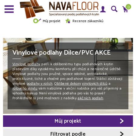
0
Můj projekt
Recenze zákazníků
Vinylové podlahy Dílce/PVC AKCE
Vinylové podlahy
patří k oblíbenému typu podlahových krytin
především díky vysokému komfortu při chůzi a nenáročné údržbě.
Vinylové podlahy jsou pružné, vysoce odolné, antistatické,
protiskluzné, tiché a vhodné pro podlahové topení. Stálicí zůstávají
vinylové
podlahy v rolích
.
Oblíbené dekory
vinylových dílců
a
rolového vinylu
vám nabízíme v akční nabídce pro váš příjemný a
výhodný nákup. Není vinylová podlaha pro vás to pravé?
Prohlédněte si jiné možnosti z nabídky
akčních podlah
.
Můj projekt
Filtrovat podle