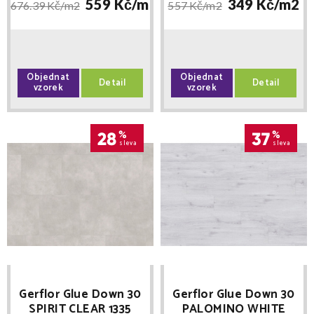
559 Kč/
m2
349 Kč/
m2
676.39 Kč/
m2
557 Kč/
m2
Objednat
Objednat
Detail
Detail
vzorek
vzorek
28
%
37
%
sleva
sleva
Gerflor Glue Down 30
Gerflor Glue Down 30
SPIRIT CLEAR 1335
PALOMINO WHITE