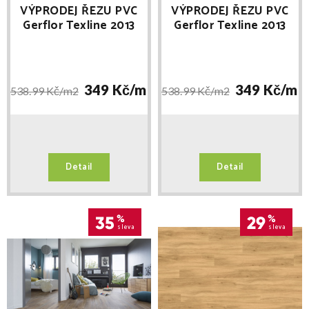
VÝPRODEJ ŘEZU PVC
VÝPRODEJ ŘEZU PVC
Gerflor Texline 2013
Gerflor Texline 2013
Sherwood Blond šíře
Sherwood Blond šíře
4m délka 3,9m
3m délka 4,5m 2
349 Kč/
m2
349 Kč/
m2
538.99 Kč/
m2
538.99 Kč/
m2
Detail
Detail
35
%
29
%
sleva
sleva