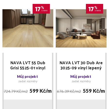
17
%
17
%
sleva
sleva
NAVA LVT 55 Dub
NAVA LVT 30 Dub Are
Grisi 5525-01 vinyl
3025-09 vinyl lepený
lepený
Můj projekt
Můj projekt
zadat rozměry
zadat rozměry
599 Kč/
m2
559 Kč/
m2
724.79 Kč/
m2
676.39 Kč/
m2