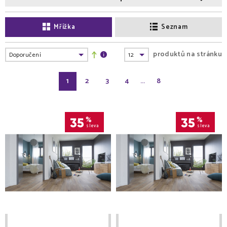
Mřížka
Seznam
produktů na stránku
1
2
3
4
...
8
35
%
35
%
sleva
sleva