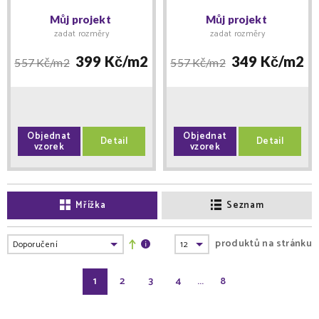
vinylová podlaha
1331 vinylová podlaha
Můj projekt
Můj projekt
lepená
lepená
zadat rozměry
zadat rozměry
399 Kč/
m2
349 Kč/
m2
557 Kč/
m2
557 Kč/
m2
Objednat
Objednat
Detail
Detail
vzorek
vzorek
Mřížka
Seznam
produktů na stránku
1
2
3
4
...
8