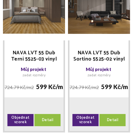
NAVA LVT 55 Dub
NAVA LVT 55 Dub
Terni 5525-03 vinyl
Sortino 5525-02 vinyl
lepený
lepený
Můj projekt
Můj projekt
zadat rozměry
zadat rozměry
599 Kč/
m2
599 Kč/
m2
724.79 Kč/
m2
724.79 Kč/
m2
Objednat
Objednat
Detail
Detail
vzorek
vzorek