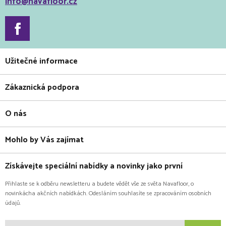
info@navafloor.cz
Užitečné informace
Zákaznická podpora
O nás
Mohlo by Vás zajímat
Získávejte speciální nabídky a novinky jako první
Přihlaste se k odběru newsletteru a budete vědět vše ze světa Navafloor, o
novinkácha akčních nabídkách. Odesláním souhlasíte se zpracováním osobních
údajů.