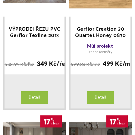
VÝPRODEJ ŘEZU PVC
Gerflor Creation 30
Gerflor Texline 2013
Quartet Honey 0870
Sherwood Blond šíře
lepená
Můj projekt
3m délka 4,5m 1
zadat rozměry
349 Kč/
řez
499 Kč/
m2
538.99 Kč/
řez
699.38 Kč/
m2
Detail
Detail
17
%
17
%
sleva
sleva