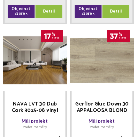
Objednat
Objednat
Detail
Detail
vzorek
vzorek
17
%
37
%
sleva
sleva
NAVA LVT 30 Dub
Gerflor Glue Down 30
Cork 3025-08 vinyl
APPALOOSA BLOND
lepený
1332 vinylová podlaha
Můj projekt
Můj projekt
lepená
zadat rozměry
zadat rozměry