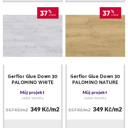
37
%
37
%
sleva
sleva
Gerflor Glue Down 30
Gerflor Glue Down 30
PALOMINO WHITE
PALOMINO NATURE
1331 vinylová podlaha
1330 vinylová podlaha
Můj projekt
Můj projekt
lepená
lepená
zadat rozměry
zadat rozměry
349 Kč/
m2
349 Kč/
m2
557 Kč/
m2
557 Kč/
m2