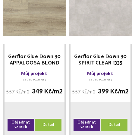
Gerflor Glue Down 30
Gerflor Glue Down 30
APPALOOSA BLOND
SPIRIT CLEAR 1335
1332 vinylová podlaha
vinylová podlaha
Můj projekt
Můj projekt
lepená
lepená
zadat rozměry
zadat rozměry
349 Kč/
m2
399 Kč/
m2
557 Kč/
m2
557 Kč/
m2
Objednat
Objednat
Detail
Detail
vzorek
vzorek