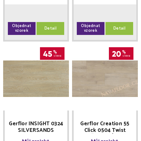
Objednat
Objednat
Detail
Detail
vzorek
vzorek
45
%
20
%
sleva
sleva
Gerflor INSIGHT 0324
Gerflor Creation 55
SILVERSANDS
Click 0504 Twist
2,5mm/0,55mm vinyl
MNOŽSTEVNÍ SLEVY
Můj projekt
Můj projekt