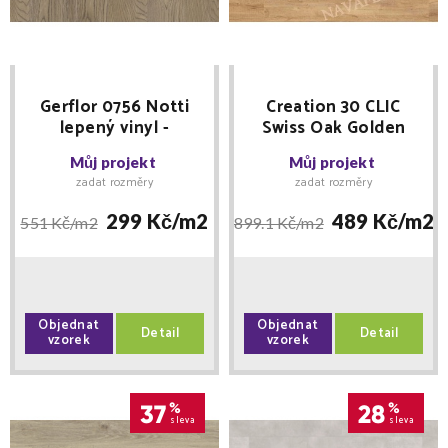
Gerflor 0756 Notti
Creation 30 CLIC
lepený vinyl -
Swiss Oak Golden
doprodej 32 balení
0796 zámková
Můj projekt
Můj projekt
vinylová podlaha
zadat rozměry
zadat rozměry
299 Kč/
m2
489 Kč/
m2
551 Kč/
m2
899.1 Kč/
m2
Objednat
Objednat
Detail
Detail
vzorek
vzorek
37
%
28
%
sleva
sleva