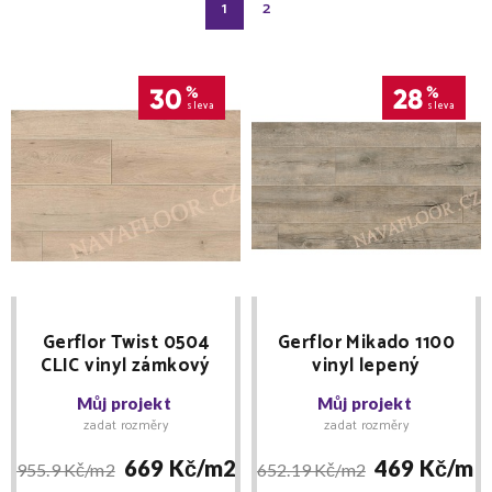
1
2
30
%
28
%
sleva
sleva
Gerflor Twist 0504
Gerflor Mikado 1100
CLIC vinyl zámkový
vinyl lepený
150x940x4mm
DOPRODEJ 6 balení
Můj projekt
Můj projekt
zadat rozměry
zadat rozměry
669 Kč/
m2
469 Kč/
m2
955.9 Kč/
m2
652.19 Kč/
m2