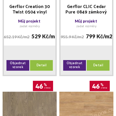
Gerflor Creation 30
Gerflor CLIC Cedar
Twist 0504 vinyl
Pure 0849 zámkový
lepený
Můj projekt
Můj projekt
zadat rozměry
zadat rozměry
529 Kč/
m2
799 Kč/
m2
652.19 Kč/
m2
955.9 Kč/
m2
Objednat
Objednat
Detail
Detail
vzorek
vzorek
46
%
46
%
sleva
sleva