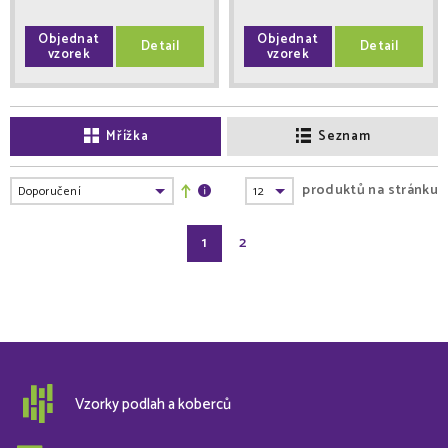
Objednat
Objednat
Detail
Detail
vzorek
vzorek
Mřížka
Seznam
produktů na stránku
1
2
Vzorky podlah a koberců