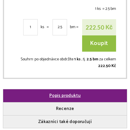
1 ks =
2.5
bm
Kč
222.50
ks =
bm
=
Koupit
Souhrn:
po objednávce obdržíte
1 ks
, tj.
2.5 bm
za celkem
222.50 Kč
Popis produktu
Recenze
Zákazníci také doporučují