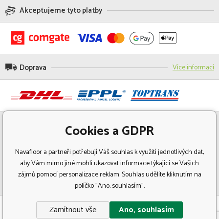
Akceptujeme tyto platby
Doprava
Více informací
Cookies a GDPR
Navafloor a partneři potřebují Váš souhlas k využití jednotlivých dat,
aby Vám mimo jiné mohli ukazovat informace týkající se Vašich
zájmů pomocí personalizace reklam. Souhlas udělíte kliknutím na
políčko "Ano, souhlasím".
© Copyright 2018 Navafloor - Specializovaný prodej podlahových krytin.
Zamítnout vše
Ano, souhlasím
Všechna práva vyhrazena.