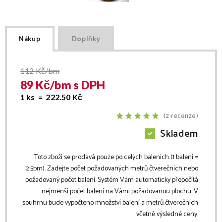
Nákup
Doplňky
112
Kč/bm
89
Kč/
bm
s DPH
1 ks =
222.50
Kč
(2 recenze)
Skladem
Toto zboží se prodává pouze po celých baleních (1 balení =
2.5
bm
). Zadejte počet požadovaných metrů čtverečních nebo
požadovaný počet balení. Systém Vám automaticky přepočítá
nejmenší počet balení na Vámi požadovanou plochu. V
souhrnu bude vypočteno množství balení a metrů čtverečních
včetně výsledné ceny.