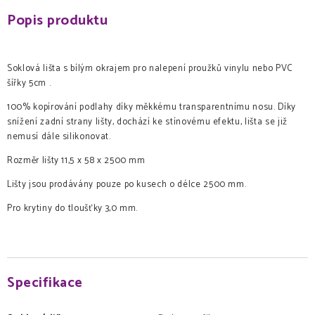
Popis produktu
Soklová lišta s bílým okrajem pro nalepení proužků vinylu nebo PVC
šířky 5cm .
100% kopírování podlahy díky měkkému transparentnímu nosu. Díky
snížení zadní strany lišty, dochází ke stínovému efektu, lišta se již
nemusí dále silikonovat.
Rozměr lišty 11,5 x 58 x 2500 mm
Lišty jsou prodávány pouze po kusech o délce 2500 mm.
Pro krytiny do tloušťky 3,0 mm.
Specifikace