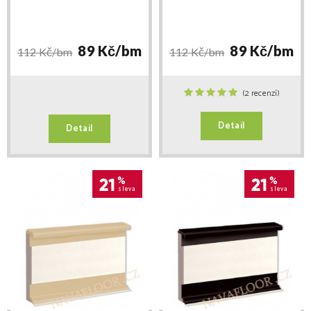
délka 2,5m
délka 2,5m
89 Kč/
bm
89 Kč/
bm
112 Kč/
bm
112 Kč/
bm
(2 recenzí)
Detail
Detail
21
%
21
%
sleva
sleva