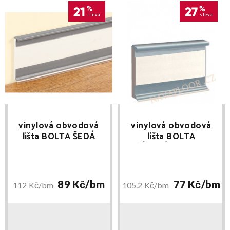
21
%
27
%
sleva
sleva
vinylová obvodová
vinylová obvodová
lišta BOLTA ŠEDÁ
lišta BOLTA
0107 délka 2,5m
STŘÍBRNÁ 9865 délka
2,5m - doprodej
89 Kč/
bm
77 Kč/
bm
112 Kč/
bm
105.2 Kč/
bm