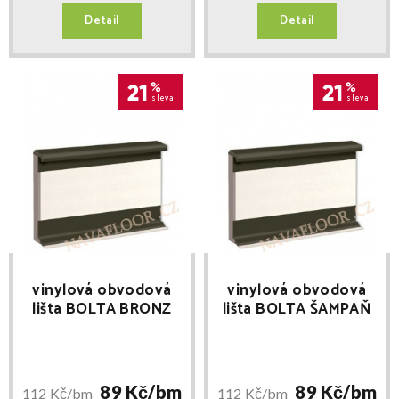
Detail
Detail
21
%
21
%
sleva
sleva
vinylová obvodová
vinylová obvodová
lišta BOLTA BRONZ
lišta BOLTA ŠAMPAŇ
délka 2,5m
0880 délka 2,5m
89 Kč/
bm
89 Kč/
bm
112 Kč/
bm
112 Kč/
bm