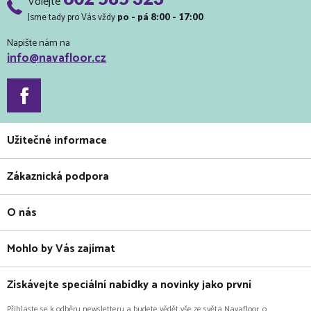
Volejte
Jsme tady pro Vás vždy
po - pá 8:00 - 17:00
Napište nám na
info@navafloor.cz
Užitečné informace
Zákaznická podpora
O nás
Mohlo by Vás zajímat
Získávejte speciální nabídky a novinky jako první
Přihlaste se k odběru newsletteru a budete vědět vše ze světa Navafloor, o