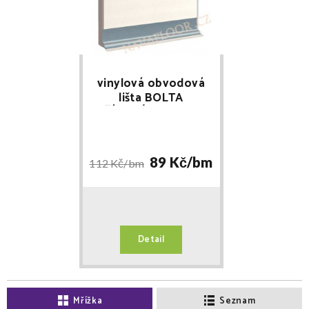
vinylová obvodová
lišta BOLTA
STŘÍBRNÁ 0865 délka
2,5m
89 Kč/
bm
112 Kč/
bm
Detail
Mřížka
Seznam