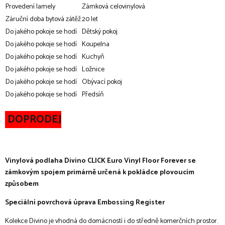
Provedení lamely
Zámková celovinylová
Záruční doba bytová zátěž
20 let
Do jakého pokoje se hodí
Dětský pokoj
Do jakého pokoje se hodí
Koupelna
Do jakého pokoje se hodí
Kuchyň
Do jakého pokoje se hodí
Ložnice
Do jakého pokoje se hodí
Obývací pokoj
Do jakého pokoje se hodí
Předsíň
DOPRODEJ
Vinylová podlaha Divino CLICK Euro Vinyl Floor Forever se
zámkovým spojem primárně určená k pokládce plovoucím
způsobem
Speciální povrchová úprava Embossing Register
Kolekce Divino je vhodná do domácností i do středně komerčních prostor.