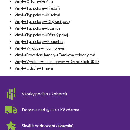
Vinyl
Odstín
Hnědá
Vinyl
Typ pokoje
Předsíň
Vinyl
Typ pokoje
Kuchyň
Vinyl
Typ pokoje
Obývací pokoj
Vinyl
Typ pokoje
Ložnice
Vinyl
Typ pokoje
Dětský pokoj
Vinyl
Typ pokoje
Koupelna
Vinyl
Výrobce
Floor Forever
Vinyl
Provedení lamely
Zámková celovinylová
Vinyl
Výrobce
Floor Forever
Divino Click RIGID
Vinyl
Odstín
Tmavá
Vzorky podlah a koberců
Doprava nad 15 000 Kč zdarma
Skvělé hodnocení zákazníků