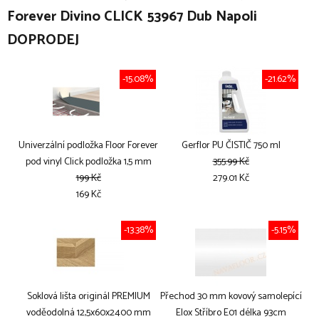
Forever Divino CLICK 53967 Dub Napoli
DOPRODEJ
-15.08%
-21.62%
Univerzální podložka Floor Forever
Gerflor PU ČISTIČ 750 ml
pod vinyl Click podložka 1,5 mm
355.99 Kč
199 Kč
279.01 Kč
169 Kč
-13.38%
-5.15%
Soklová lišta originál PREMIUM
Přechod 30 mm kovový samolepící
voděodolná 12,5x60x2400 mm
Elox Stříbro E01 délka 93cm