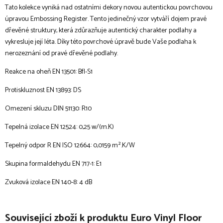
Tato kolekce vyniká nad ostatními dekory novou autentickou povrchovou
úpravou Embossing Register. Tento jedinečný vzor vytváří dojem pravé
dřevěné struktury, která zdůrazňuje autentický charakter podlahy a
vykresluje její léta. Díky této povrchové úpravě bude Vaše podlaha k
nerozeznání od pravé dřevěné podlahy.
Reakce na oheň EN 13501: Bfl-S1
Protiskluznost EN 13893: DS
Omezení skluzu DIN 51130: R10
Tepelná izolace EN 12524: 0,25 w/(m.K)
Tepelný odpor R EN ISO 12664: 0,0159 m².K/W
Skupina formaldehydu EN 717-1: E1
Zvuková izolace EN 140-8: 4 dB
Související zboží k produktu Euro Vinyl Floor