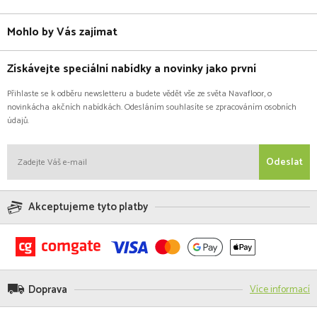
Mohlo by Vás zajímat
Získávejte speciální nabídky a novinky jako první
Přihlaste se k odběru newsletteru a budete vědět vše ze světa Navafloor, o
novinkácha akčních nabídkách. Odesláním souhlasíte se zpracováním osobních
údajů.
Odeslat
Akceptujeme tyto platby
Doprava
Více informací