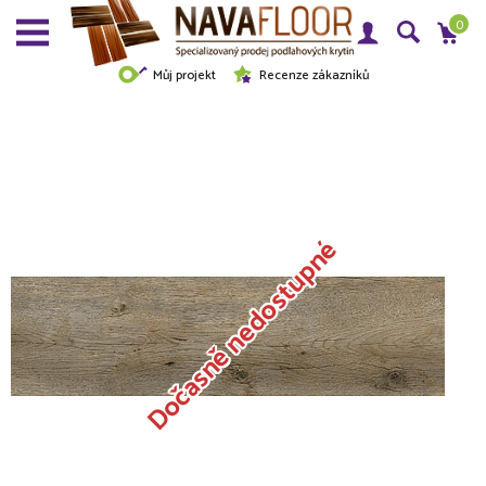
0
Můj projekt
Recenze zákazníků
Dočasně nedostupné