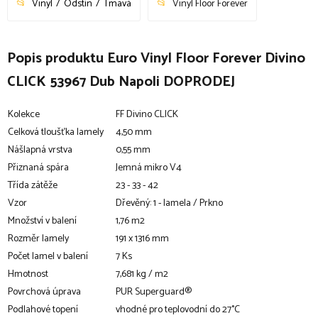
Vinyl
Odstín
Tmavá
Vinyl Floor Forever
Popis produktu Euro Vinyl Floor Forever Divino
CLICK 53967 Dub Napoli DOPRODEJ
Kolekce
FF Divino CLICK
Celková tloušťka lamely
4,50 mm
Nášlapná vrstva
0,55 mm
Přiznaná spára
Jemná mikro V4
Třída zátěže
23 - 33 - 42
Vzor
Dřevěný: 1 - lamela / Prkno
Množství v balení
1,76 m2
Rozměr lamely
191 x 1316 mm
Počet lamel v balení
7 Ks
Hmotnost
7,681 kg / m2
Povrchová úprava
PUR Superguard®
Podlahové topení
vhodné pro teplovodní do 27°C