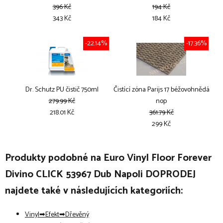
396 Kč
194 Kč
343 Kč
184 Kč
-22.14%
-17.36%
Dr. Schutz PU čistič 750ml
Čistící zóna Parijs 17 béžovohnědá
279.99 Kč
nop
218.01 Kč
361.79 Kč
299 Kč
Produkty podobné na Euro Vinyl Floor Forever
Divino CLICK 53967 Dub Napoli DOPRODEJ
najdete také v následujících kategoriích:
Vinyl
Efekt
Dřevěný