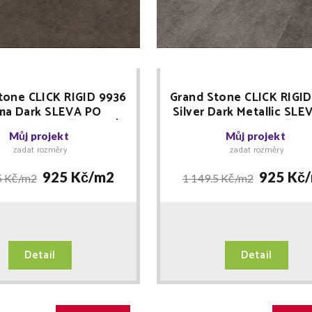
tone CLICK RIGID 9936
Grand Stone CLICK RIGI
ma Dark SLEVA PO
Silver Dark Metallic SLE
TRACI + MNOŽSTEVNÍ
REGISTRACI + MNOŽST
Můj projekt
Můj projekt
EVY Floor Forever
SLEVY Floor Foreve
zadat rozměry
zadat rozměry
925 Kč/
m2
925 Kč/
5 Kč/
m2
1 149.5 Kč/
m2
Detail
Detail