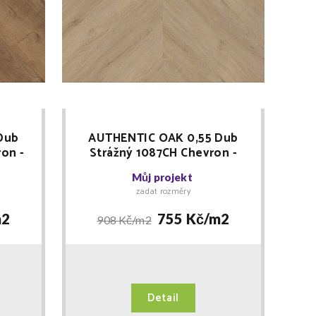
Dub
AUTHENTIC OAK 0,55 Dub
on -
Strážný 1087CH Chevron -
ver +
lepený vinyl Floor Forever +
Můj projekt
LIŠTA zdarma
zadat rozměry
2
755 Kč/
m2
908 Kč/
m2
Detail