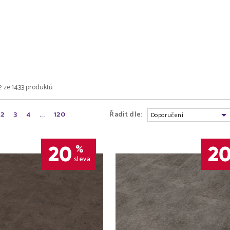
2 ze 1433 produktů
2
3
4
...
120
Řadit dle:
20
2
%
sleva