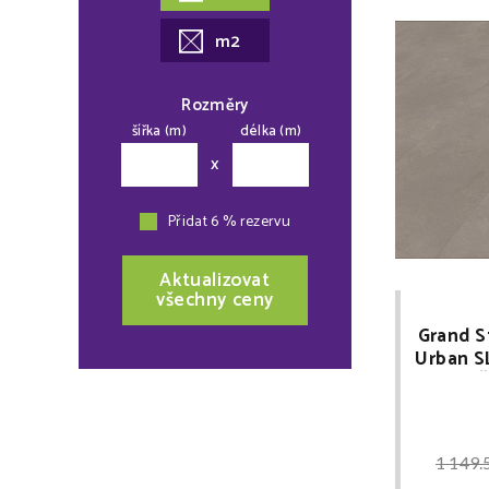
m2
Rozměry
šířka (m)
délka (m)
x
Přidat 6 % rezervu
Aktualizovat
všechny ceny
Grand S
Urban S
MNOŽS
1 149.