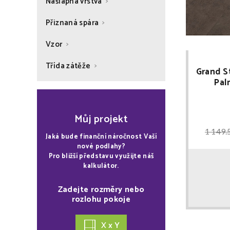
Nášlapná vrstva
Přiznaná spára
Vzor
Třída zátěže
Grand S
Pal
REGIS
SL
Můj projekt
1 149.
Jaká bude finanční náročnost Vaší
nové podlahy?
Pro bližší představu využijte náš
kalkulátor.
Zadejte rozměry nebo
rozlohu pokoje
X x Y