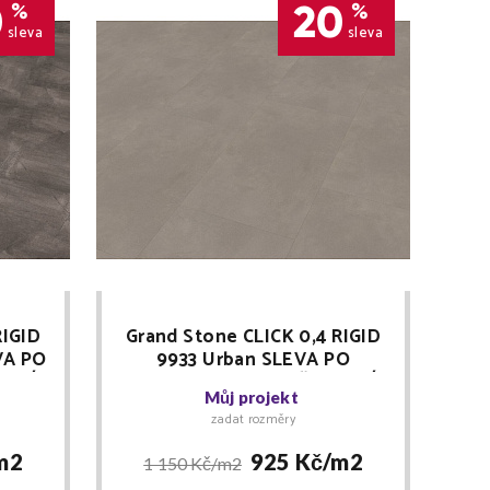
0
20
%
%
sleva
sleva
RIGID
Grand Stone CLICK 0,4 RIGID
VA PO
9933 Urban SLEVA PO
EVNÍ
REGISTRACI + MNOŽSTEVNÍ
Můj projekt
r
SLEVY Floor Forever
zadat rozměry
m2
925 Kč/
m2
1 150 Kč/
m2