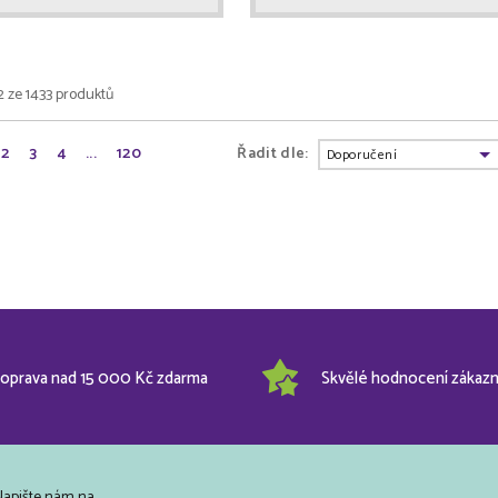
2 ze 1433 produktů
2
3
4
...
120
Řadit dle:
oprava nad 15 000 Kč zdarma
Skvělé hodnocení zákazn
Napište nám na