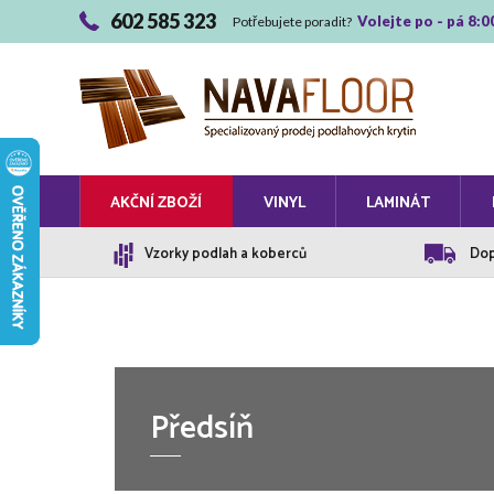
602 585 323
Volejte po - pá 8:0
Potřebujete poradit?
AKČNÍ ZBOŽÍ
VINYL
LAMINÁT
Vzorky podlah a koberců
Dop
Předsíň