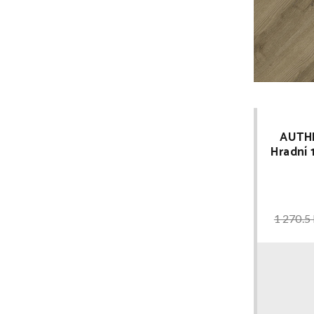
AUTHE
Hradní
RIGID 
1 270.5