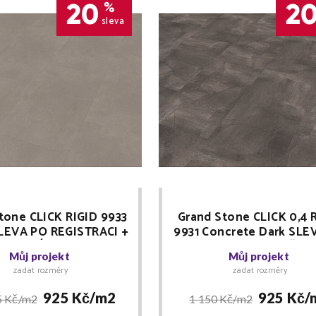
20
2
%
sleva
tone CLICK RIGID 9933
Grand Stone CLICK 0,4 
LEVA PO REGISTRACI +
9931 Concrete Dark SLE
TEVNÍ SLEVY Floor
REGISTRACI + MNOŽST
Můj projekt
Můj projekt
Forever
SLEVY Floor Foreve
zadat rozměry
zadat rozměry
925 Kč/
m2
925 Kč/
5 Kč/
m2
1 150 Kč/
m2