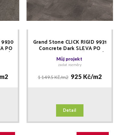
D 9930
Grand Stone CLICK RIGID 9931
VA PO
Concrete Dark SLEVA PO
EVNÍ
REGISTRACI + MNOŽSTEVNÍ
Můj projekt
r
SLEVY Floor Forever
zadat rozměry
m2
925 Kč/
m2
1 149.5 Kč/
m2
Detail