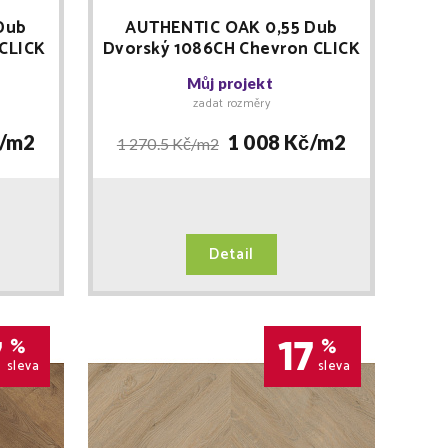
Dub
AUTHENTIC OAK 0,55 Dub
 CLICK
Dvorský 1086CH Chevron CLICK
er +
RIGID vinyl Floor Forever +
Můj projekt
LIŠTA zdarma
zadat rozměry
/
m2
1 008 Kč/
m2
1 270.5 Kč/
m2
Detail
7
17
%
%
sleva
sleva