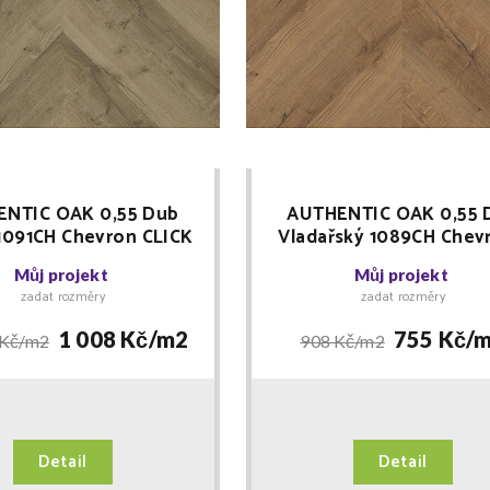
NTIC OAK 0,55 Dub
AUTHENTIC OAK 0,55 
 1091CH Chevron CLICK
Vladařský 1089CH Chevr
vinyl Floor Forever +
lepený vinyl Floor Fore
Můj projekt
Můj projekt
LIŠTA zdarma
LIŠTA zdarma
zadat rozměry
zadat rozměry
1 008 Kč/
m2
755 Kč/
m
 Kč/
m2
908 Kč/
m2
Detail
Detail