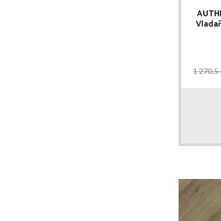
AUTHE
Vlada
CLICK RI
1 270.5