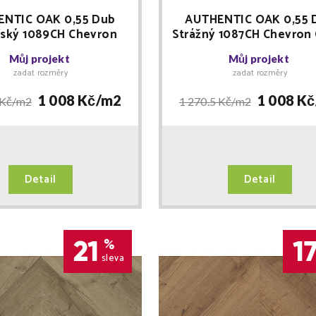
NTIC OAK 0,55 Dub
AUTHENTIC OAK 0,55 
řský 1089CH Chevron
Strážný 1087CH Chevron
GID vinyl Floor Forever
RIGID vinyl Floor Forev
Můj projekt
Můj projekt
+ LIŠTA zdarma
LIŠTA zdarma
zadat rozměry
zadat rozměry
1 008 Kč/
m2
1 008 Kč
 Kč/
m2
1 270.5 Kč/
m2
Detail
Detail
21
1
%
sleva