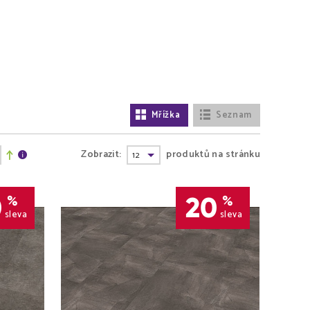
Mřížka
Seznam
Zobrazit:
produktů na stránku
0
20
%
%
sleva
sleva