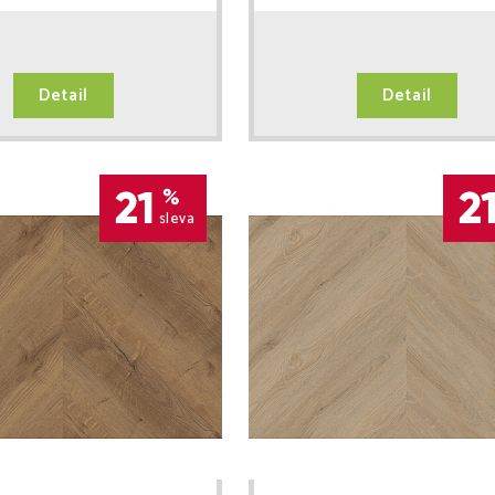
Detail
Detail
21
2
%
sleva