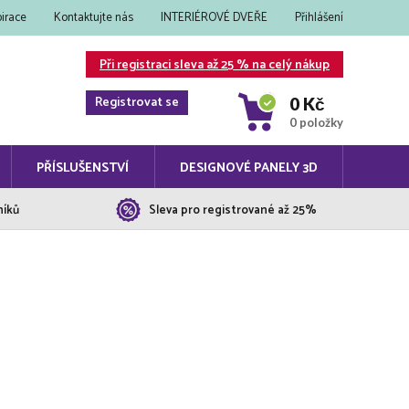
pirace
Kontaktujte nás
INTERIÉROVÉ DVEŘE
Přihlášení
Při registraci sleva až 25 % na celý nákup
Registrovat se
0 Kč
0 položky
PŘÍSLUŠENSTVÍ
DESIGNOVÉ PANELY 3D
níků
Sleva pro registrované až 25%