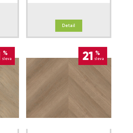
Detail
1
21
%
%
sleva
sleva