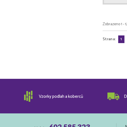
Zobrazeno 1 - 1
Strana:
1
Vzorky podlah a koberců
D