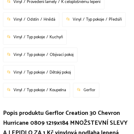
Vinyl
Provedení lamely
K celoplošnému lepení
Vinyl
Odstín
Hnědá
Vinyl
Typ pokoje
Předsíň
Vinyl
Typ pokoje
Kuchyň
Vinyl
Typ pokoje
Obývací pokoj
Vinyl
Typ pokoje
Dětský pokoj
Vinyl
Typ pokoje
Koupelna
Gerflor
Popis produktu Gerflor Creation 30 Chevron
Hurricane 0809 1219x184 MNOŽSTEVNÍ SLEVY
A LEPIDLO ZA 1 Kč vinylová podlaha lepená