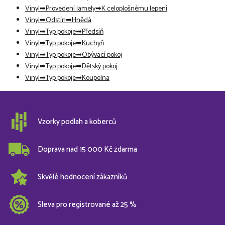
Vinyl
Provedení lamely
K celoplošnému lepení
Vinyl
Odstín
Hnědá
Vinyl
Typ pokoje
Předsíň
Vinyl
Typ pokoje
Kuchyň
Vinyl
Typ pokoje
Obývací pokoj
Vinyl
Typ pokoje
Dětský pokoj
Vinyl
Typ pokoje
Koupelna
Vzorky podlah a koberců
Doprava nad 15 000 Kč zdarma
Skvělé hodnocení zákazníků
Sleva pro registrované až 25 %