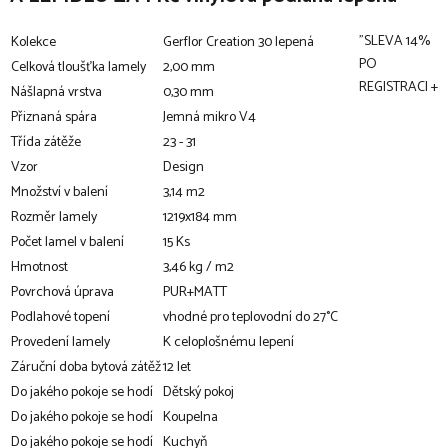
"SLEVA 14%
Kolekce
Gerflor Creation 30 lepená
PO
Celková tloušťka lamely
2,00 mm
REGISTRACI +
Nášlapná vrstva
0,30 mm
Přiznaná spára
Jemná mikro V4
Třída zátěže
23 - 31
Vzor
Design
Množství v balení
3,14 m2
Rozměr lamely
1219x184 mm
Počet lamel v balení
15 Ks
Hmotnost
3,46 kg / m2
Povrchová úprava
PUR+MATT
Podlahové topení
vhodné pro teplovodní do 27°C
Provedení lamely
K celoplošnému lepení
Záruční doba bytová zátěž
12 let
Do jakého pokoje se hodí
Dětský pokoj
Do jakého pokoje se hodí
Koupelna
Do jakého pokoje se hodí
Kuchyň