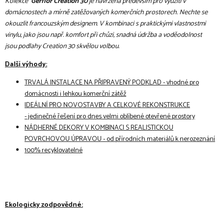
Kolekce
Gerflor Creation 30
je navržena především pro využití v
domácnostech a mírně zatěžovaných komerčních prostorech. Nechte se
okouzlit francouzským designem. V kombinaci s praktickými vlastnostmi
vinylu, jako jsou např. komfort při chůzi, snadná údržba a voděodolnost
jsou podlahy Creation 30 skvělou volbou.
Další výhody:
TRVALÁ INSTALACE NA PŘIPRAVENÝ PODKLAD - vhodné pro
domácnosti i lehkou komerční zátěž
IDEÁLNÍ PRO NOVOSTAVBY A CELKOVÉ REKONSTRUKCE
- jedinečné řešení pro dnes velmi oblíbené otevřené prostory
NÁDHERNÉ DEKORY V KOMBINACI S REALISTICKOU
POVRCHOVOU ÚPRAVOU - od přírodních materiálů k nerozeznání
100% recyklovatelné
Ekologicky zodpovědné: