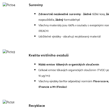
Suroviny
Zdravotně nezávadné suroviny
-
žádné
těžké kovy,
ž
rozpouštědla,
žádný
formaldehyd
Všechny materiály jsou 100% v souladu s evropskými n
(REACH)
Udržitelné výrobky - obsahují recyklovaný materiál
Kvalita vnitřního ovzduší
Nízká emise těkavých organických sloučenin
Celkové emise těkavých organických sloučenin (TVOC) po
10 µg/m3
Všechny výrobky Gerflor odpovídají normám
Floorscore
(Francie a M1 (Finsko)
Recyklace