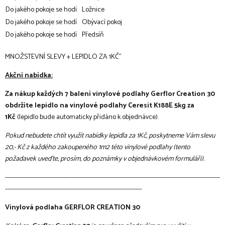
Do jakého pokoje se hodí
Ložnice
Do jakého pokoje se hodí
Obývací pokoj
Do jakého pokoje se hodí
Předsíň
MNOŽSTEVNÍ SLEVY + LEPIDLO ZA 1KČ"
Akční nabídka:
Za nákup každých 7 balení vinylové podlahy Gerflor Creation 30
obdržíte lepidlo na vinylové podlahy Ceresit K188E 5kg za
1Kč
(lepidlo bude automaticky přidáno k objednávce).
Pokud nebudete chtít využít nabídky lepidla za 1Kč, poskytneme Vám slevu
20,- Kč z každého zakoupeného 1m2 této vinylové podlahy (tento
požadavek uveďte, prosím, do poznámky v objednávkovém formuláři).
-----------------------------------------------------------------------------------------------------------
--------------------------------------------------------------------
Vinylová podlaha GERFLOR CREATION 30