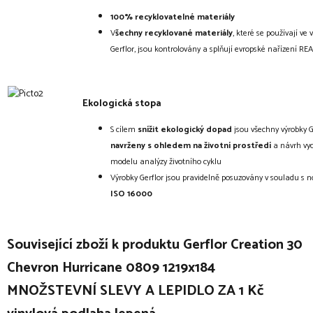
100% recyklovatelné
materiály
V
šechny recyklované materiály
, které se používají ve 
Gerflor, jsou kontrolovány a splňují evropské nařízení RE
Ekologická stopa
S cílem
snížit ekologický dopad
jsou všechny výrobky G
navrženy s ohledem na životní prostředí
a návrh vyc
modelu analýzy životního cyklu
Výrobky Gerflor jsou pravidelně posuzovány v souladu s
ISO 16000
Související zboží k produktu Gerflor Creation 30
Chevron Hurricane 0809 1219x184
MNOŽSTEVNÍ SLEVY A LEPIDLO ZA 1 Kč