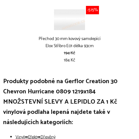
-5.15%
Přechod 30 mm kovový samolepící
Elox Stříbro E01 délka 93cm
194 Kč
184 Kč
Produkty podobné na Gerflor Creation 30
Chevron Hurricane 0809 1219x184
MNOŽSTEVNÍ SLEVY A LEPIDLO ZA 1 Kč
vinylová podlaha lepená najdete také v
následujících kategoriích:
Vinyl
Efekt
Dřevěný