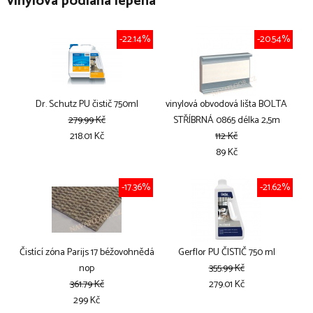
vinylová podlaha lepená
-22.14%
-20.54%
Dr. Schutz PU čistič 750ml
vinylová obvodová lišta BOLTA
279.99 Kč
STŘÍBRNÁ 0865 délka 2,5m
218.01 Kč
112 Kč
89 Kč
-17.36%
-21.62%
Čistící zóna Parijs 17 béžovohnědá
Gerflor PU ČISTIČ 750 ml
nop
355.99 Kč
361.79 Kč
279.01 Kč
299 Kč