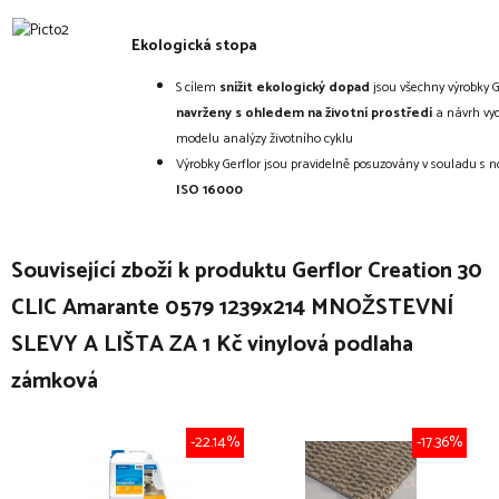
Ekologická stopa
S cílem
snížit ekologický dopad
jsou všechny výrobky G
navrženy s ohledem na životní prostředí
a návrh vyc
modelu analýzy životního cyklu
Výrobky Gerflor jsou pravidelně posuzovány v souladu s
ISO 16000
Související zboží k produktu Gerflor Creation 30
CLIC Amarante 0579 1239x214 MNOŽSTEVNÍ
SLEVY A LIŠTA ZA 1 Kč vinylová podlaha
zámková
-22.14%
-17.36%