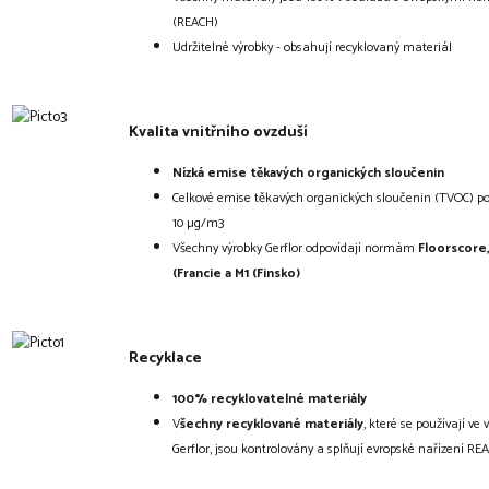
(REACH)
Udržitelné výrobky - obsahují recyklovaný materiál
Kvalita vnitřního ovzduší
Nízká emise těkavých organických sloučenin
Celkové emise těkavých organických sloučenin (TVOC) po
10 µg/m3
Všechny výrobky Gerflor odpovídají normám
Floorscore
(Francie a M1 (Finsko)
Recyklace
100% recyklovatelné
materiály
V
šechny recyklované materiály
, které se používají ve 
Gerflor, jsou kontrolovány a splňují evropské nařízení RE