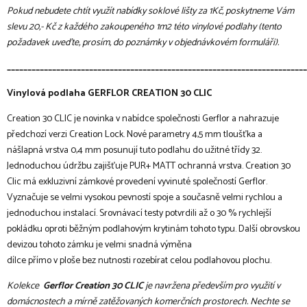
Pokud nebudete chtít využít nabídky soklové lišty za 1Kč, poskytneme Vám
slevu 20,- Kč z každého zakoupeného 1m2 této vinylové podlahy (tento
požadavek uveďte, prosím, do poznámky v objednávkovém formuláři).
_________________________________________________________________________
Vinylová podlaha GERFLOR CREATION 30 CLIC
Creation 30 CLIC je novinka v nabídce společnosti Gerflor a nahrazuje
předchozí verzi Creation Lock. Nové parametry 4,5 mm tloušťka a
nášlapná vrstva 0,4 mm posunují tuto podlahu do užitné třídy 32.
Jednoduchou údržbu zajišťuje PUR+ MATT ochranná vrstva. Creation 30
Clic má exkluzivní zámkové provedení vyvinuté společností Gerflor.
Vyznačuje se velmi vysokou pevností spoje a současně velmi rychlou a
jednoduchou instalací. Srovnávací testy potvrdili až o 30 % rychlejší
pokládku oproti běžným podlahovým krytinám tohoto typu. Další obrovskou
devizou tohoto zámku je velmi snadná výměna
dílce přímo v ploše bez nutnosti rozebírat celou podlahovou plochu.
Kolekce
Gerflor Creation 30 CLIC
je navržena především pro využití v
domácnostech a mírně zatěžovaných komerčních prostorech. Nechte se