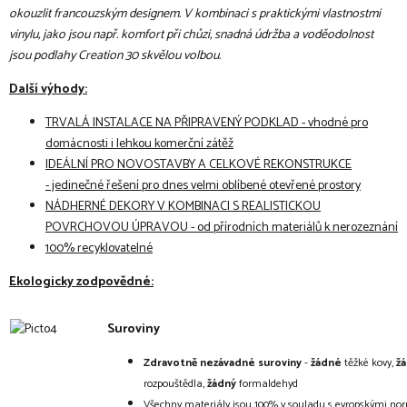
okouzlit francouzským designem. V kombinaci s praktickými vlastnostmi
vinylu, jako jsou např. komfort při chůzi, snadná údržba a voděodolnost
jsou podlahy Creation 30 skvělou volbou.
Další výhody:
TRVALÁ INSTALACE NA PŘIPRAVENÝ PODKLAD - vhodné pro
domácnosti i lehkou komerční zátěž
IDEÁLNÍ PRO NOVOSTAVBY A CELKOVÉ REKONSTRUKCE
- jedinečné řešení pro dnes velmi oblíbené otevřené prostory
NÁDHERNÉ DEKORY V KOMBINACI S REALISTICKOU
POVRCHOVOU ÚPRAVOU - od přírodních materiálů k nerozeznání
100% recyklovatelné
Ekologicky zodpovědné:
Suroviny
Zdravotně nezávadné suroviny
-
žádné
těžké kovy,
ž
rozpouštědla,
žádný
formaldehyd
Všechny materiály jsou 100% v souladu s evropskými n