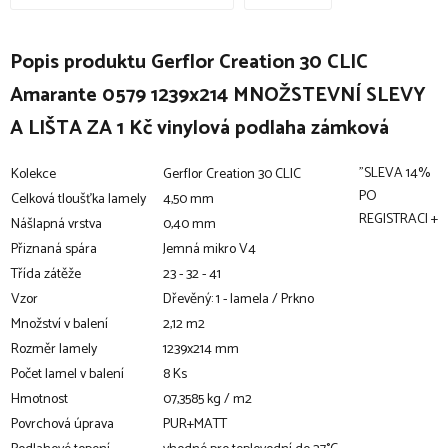
Popis produktu Gerflor Creation 30 CLIC
Amarante 0579 1239x214 MNOŽSTEVNÍ SLEVY
A LIŠTA ZA 1 Kč vinylová podlaha zámková
"SLEVA 14%
Kolekce
Gerflor Creation 30 CLIC
PO
Celková tloušťka lamely
4,50 mm
REGISTRACI +
Nášlapná vrstva
0,40 mm
Přiznaná spára
Jemná mikro V4
Třída zátěže
23 - 32 - 41
Vzor
Dřevěný: 1 - lamela / Prkno
Množství v balení
2,12 m2
Rozměr lamely
1239x214 mm
Počet lamel v balení
8 Ks
Hmotnost
07,3585 kg / m2
Povrchová úprava
PUR+MATT