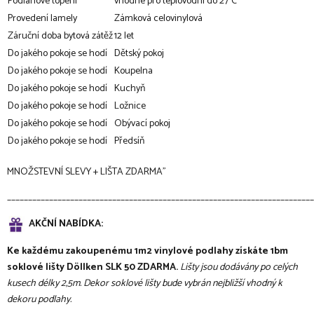
Podlahové topení
vhodné pro teplovodní do 27°C
Provedení lamely
Zámková celovinylová
Záruční doba bytová zátěž
12 let
Do jakého pokoje se hodí
Dětský pokoj
Do jakého pokoje se hodí
Koupelna
Do jakého pokoje se hodí
Kuchyň
Do jakého pokoje se hodí
Ložnice
Do jakého pokoje se hodí
Obývací pokoj
Do jakého pokoje se hodí
Předsíň
MNOŽSTEVNÍ SLEVY + LIŠTA ZDARMA"
________________________________________________________________________
AKČNÍ NABÍDKA:
Ke každému zakoupenému 1m2 vinylové podlahy získáte 1bm
soklové lišty Döllken SLK 50 ZDARMA.
Lišty jsou dodávány po celých
kusech délky 2,5m. Dekor soklové lišty bude vybrán nejbližší vhodný k
dekoru podlahy.