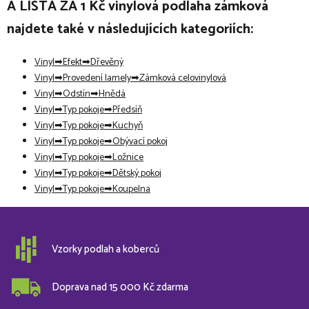
A LIŠTA ZA 1 Kč vinylová podlaha zámková
najdete také v následujících kategoriích:
Vinyl
Efekt
Dřevěný
Vinyl
Provedení lamely
Zámková celovinylová
Vinyl
Odstín
Hnědá
Vinyl
Typ pokoje
Předsíň
Vinyl
Typ pokoje
Kuchyň
Vinyl
Typ pokoje
Obývací pokoj
Vinyl
Typ pokoje
Ložnice
Vinyl
Typ pokoje
Dětský pokoj
Vinyl
Typ pokoje
Koupelna
Vzorky podlah a koberců
Doprava nad 15 000 Kč zdarma