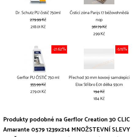
Dr. Schutz PU čistič 750ml
Čistící zóna Parijs 17 béžovohnědá
279.99 Kč
nop
218.01 Kč
361.79 Kč
299 Kč
-21.62%
-5.15%
Gerflor PU ČISTIČ 750 ml
Přechod 30 mm kovový samolepící
355.99 Kč
Elox Stříbro E01 délka 93cm
279.01 Kč
194 Kč
184 Kč
Produkty podobné na Gerflor Creation 30 CLIC
Amarante 0579 1239x214 MNOŽSTEVNÍ SLEVY