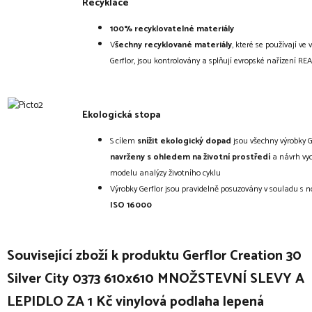
Recyklace
100% recyklovatelné
materiály
V
šechny recyklované materiály
, které se používají ve 
Gerflor, jsou kontrolovány a splňují evropské nařízení RE
Ekologická stopa
S cílem
snížit ekologický dopad
jsou všechny výrobky G
navrženy s ohledem na životní prostředí
a návrh vyc
modelu analýzy životního cyklu
Výrobky Gerflor jsou pravidelně posuzovány v souladu s
ISO 16000
Související zboží k produktu Gerflor Creation 30
Silver City 0373 610x610 MNOŽSTEVNÍ SLEVY A
LEPIDLO ZA 1 Kč vinylová podlaha lepená