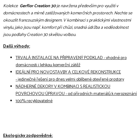
Kolekce
Gerflor Creation 30
je navržena především pro využití v
domácnostech a mírně zatěžovaných komerčních prostorech. Nechte se
okouzlit francouzským designem. V kombinaci s praktickými vlastnostmi
vinylu, jako jsou např. komfort při chůzi, snadná údržba a voděodolnost
jsou podlahy Creation 30 skvělou volbou.
Další výhody:
TRVALÁ INSTALACE NA PŘIPRAVENÝ PODKLAD - vhodné pro
domácnosti i lehkou komerční zátěž
IDEÁLNÍ PRO NOVOSTAVBY A CELKOVÉ REKONSTRUKCE
- jedinečné řešení pro dnes velmi oblíbené otevřené prostory
NÁDHERNÉ DEKORY V KOMBINACI S REALISTICKOU
POVRCHOVOU ÚPRAVOU - od přírodních materiálů k nerozeznání
100% recyklovatelné
Ekologicky zodpovědné: