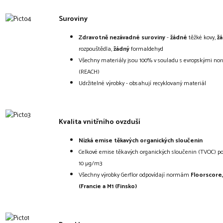
Suroviny
Zdravotně nezávadné suroviny
-
žádné
těžké kovy,
ž
rozpouštědla,
žádný
formaldehyd
Všechny materiály jsou 100% v souladu s evropskými n
(REACH)
Udržitelné výrobky - obsahují recyklovaný materiál
Kvalita vnitřního ovzduší
Nízká emise těkavých organických sloučenin
Celkové emise těkavých organických sloučenin (TVOC) po
10 µg/m3
Všechny výrobky Gerflor odpovídají normám
Floorscore
(Francie a M1 (Finsko)