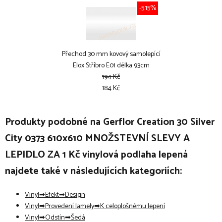
-5.15%
Přechod 30 mm kovový samolepící
Elox Stříbro E01 délka 93cm
194 Kč
184 Kč
Produkty podobné na Gerflor Creation 30 Silver
City 0373 610x610 MNOŽSTEVNÍ SLEVY A
LEPIDLO ZA 1 Kč vinylová podlaha lepená
najdete také v následujících kategoriích:
Vinyl
Efekt
Design
Vinyl
Provedení lamely
K celoplošnému lepení
Vinyl
Odstín
Šedá