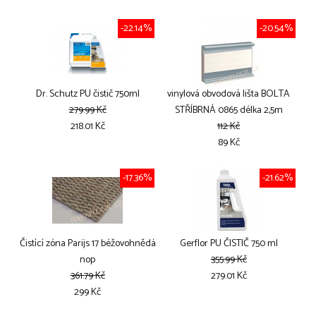
-22.14%
-20.54%
Dr. Schutz PU čistič 750ml
vinylová obvodová lišta BOLTA
279.99 Kč
STŘÍBRNÁ 0865 délka 2,5m
218.01 Kč
112 Kč
89 Kč
-17.36%
-21.62%
Čistící zóna Parijs 17 béžovohnědá
Gerflor PU ČISTIČ 750 ml
nop
355.99 Kč
361.79 Kč
279.01 Kč
299 Kč