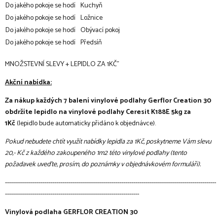
Do jakého pokoje se hodí
Kuchyň
Do jakého pokoje se hodí
Ložnice
Do jakého pokoje se hodí
Obývací pokoj
Do jakého pokoje se hodí
Předsíň
MNOŽSTEVNÍ SLEVY + LEPIDLO ZA 1KČ"
Akční nabídka:
Za nákup každých 7 balení vinylové podlahy Gerflor Creation 30
obdržíte lepidlo na vinylové podlahy Ceresit K188E 5kg za
1Kč
(lepidlo bude automaticky přidáno k objednávce).
Pokud nebudete chtít využít nabídky lepidla za 1Kč, poskytneme Vám slevu
20,- Kč z každého zakoupeného 1m2 této vinylové podlahy (tento
požadavek uveďte, prosím, do poznámky v objednávkovém formuláři).
-----------------------------------------------------------------------------------------------------------
--------------------------------------------------------------------
Vinylová podlaha GERFLOR CREATION 30