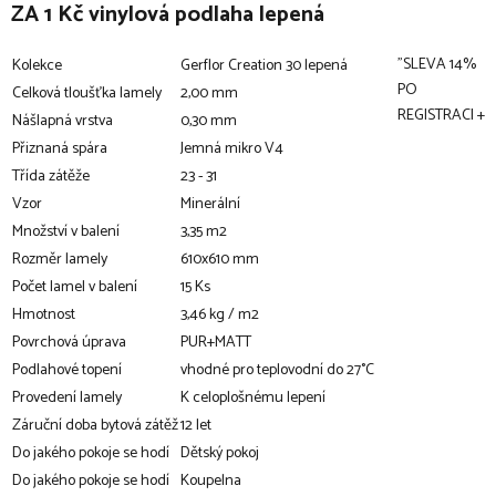
ZA 1 Kč vinylová podlaha lepená
"SLEVA 14%
Kolekce
Gerflor Creation 30 lepená
PO
Celková tloušťka lamely
2,00 mm
REGISTRACI +
Nášlapná vrstva
0,30 mm
Přiznaná spára
Jemná mikro V4
Třída zátěže
23 - 31
Vzor
Minerální
Množství v balení
3,35 m2
Rozměr lamely
610x610 mm
Počet lamel v balení
15 Ks
Hmotnost
3,46 kg / m2
Povrchová úprava
PUR+MATT
Podlahové topení
vhodné pro teplovodní do 27°C
Provedení lamely
K celoplošnému lepení
Záruční doba bytová zátěž
12 let
Do jakého pokoje se hodí
Dětský pokoj
Do jakého pokoje se hodí
Koupelna