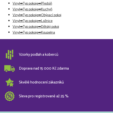
Vinyl
Typ pokoje
Předsíň
Vinyl
Typ pokoje
Kuchyň
Vinyl
Typ pokoje
Obývací pokoj
Vinyl
Typ pokoje
Ložnice
Vinyl
Typ pokoje
Dětský pokoj
Vinyl
Typ pokoje
Koupelna
Vzorky podlah a koberců
Doprava nad 15 000 Kč zdarma
Skvělé hodnocení zákazníků
Sleva pro registrované až 25 %