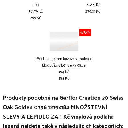
nop
355.99 Kč
361.79 Kč
279.01 Kč
299 Kč
-5.15%
Přechod 30 mm kovový samolepící
Elox Stříbro E01 délka 93cm
194 Kč
184 Kč
Produkty podobné na Gerflor Creation 30 Swiss
Oak Golden 0796 1219x184 MNOŽSTEVNÍ
SLEVY A LEPIDLO ZA 1 Kč vinylová podlaha
lepená najdete také v následujících kategoriích: