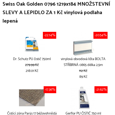
Swiss Oak Golden 0796 1219x184 MNOŽSTEVNÍ
SLEVY A LEPIDLO ZA 1 Kč vinylová podlaha
lepená
-22.14%
-20.54%
Dr. Schutz PU čistič 750ml
vinylová obvodová lišta BOLTA
279.99 Kč
STŘÍBRNÁ 0865 délka 2,5m
218.01 Kč
112 Kč
89 Kč
-17.36%
-21.62%
Čistící zóna Parijs 17 béžovohnědá
Gerflor PU ČISTIČ 750 ml