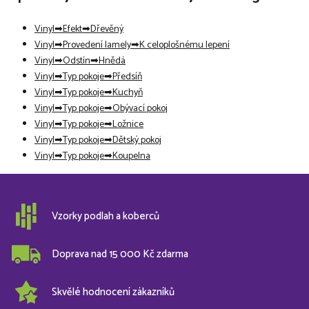
Vinyl
Efekt
Dřevěný
Vinyl
Provedení lamely
K celoplošnému lepení
Vinyl
Odstín
Hnědá
Vinyl
Typ pokoje
Předsíň
Vinyl
Typ pokoje
Kuchyň
Vinyl
Typ pokoje
Obývací pokoj
Vinyl
Typ pokoje
Ložnice
Vinyl
Typ pokoje
Dětský pokoj
Vinyl
Typ pokoje
Koupelna
Vzorky podlah a koberců
Doprava nad 15 000 Kč zdarma
Skvělé hodnocení zákazníků