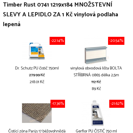
Timber Rust 0741 1219x184 MNOŽSTEVNÍ
SLEVY A LEPIDLO ZA 1 Kč vinylová podlaha
lepená
-22.14%
-20.54%
Dr. Schutz PU čistič 750ml
vinylová obvodová lišta BOLTA
279.99 Kč
STŘÍBRNÁ 0865 délka 2,5m
218.01 Kč
112 Kč
89 Kč
-17.36%
-21.62%
Čistící zóna Parijs 17 béžovohnědá
Gerflor PU ČISTIČ 750 ml