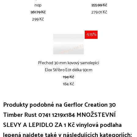
nop
355.99 Kč
361.79 Kč
279.01 Kč
299 Kč
-5.15%
Přechod 30 mm kovový samolepící
Elox Stříbro E01 délka 93cm
194 Kč
184 Kč
Produkty podobné na Gerflor Creation 30
Timber Rust 0741 1219x184 MNOŽSTEVNÍ
SLEVY A LEPIDLO ZA 1 Kč vinylová podlaha
lepená najdete také v následujících kategoriích: