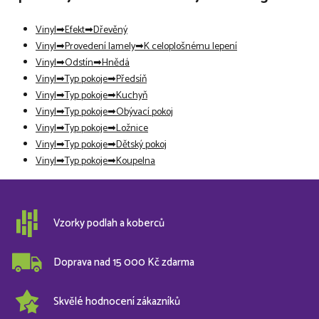
Vinyl
Efekt
Dřevěný
Vinyl
Provedení lamely
K celoplošnému lepení
Vinyl
Odstín
Hnědá
Vinyl
Typ pokoje
Předsíň
Vinyl
Typ pokoje
Kuchyň
Vinyl
Typ pokoje
Obývací pokoj
Vinyl
Typ pokoje
Ložnice
Vinyl
Typ pokoje
Dětský pokoj
Vinyl
Typ pokoje
Koupelna
Vzorky podlah a koberců
Doprava nad 15 000 Kč zdarma
Skvělé hodnocení zákazníků