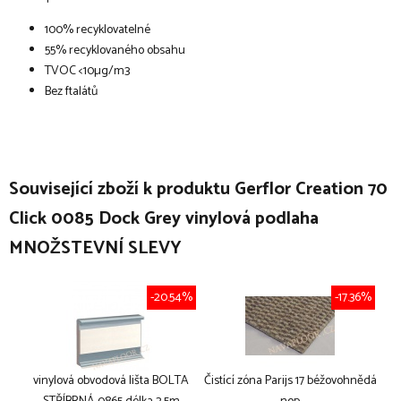
100% recyklovatelné
55% recyklovaného obsahu
TVOC <10µg/m3
Bez ftalátů
Související zboží k produktu Gerflor Creation 70
Click 0085 Dock Grey vinylová podlaha
MNOŽSTEVNÍ SLEVY
-20.54%
-17.36%
vinylová obvodová lišta BOLTA
Čistící zóna Parijs 17 béžovohnědá