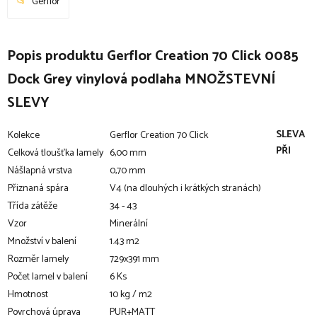
Gerflor
Popis produktu Gerflor Creation 70 Click 0085
Dock Grey vinylová podlaha MNOŽSTEVNÍ
SLEVY
SLEVA
Kolekce
Gerflor Creation 70 Click
PŘI
Celková tloušťka lamely
6,00 mm
Nášlapná vrstva
0,70 mm
Přiznaná spára
V4 (na dlouhých i krátkých stranách)
Třída zátěže
34 - 43
Vzor
Minerální
Množství v balení
1.43 m2
Rozměr lamely
729x391 mm
Počet lamel v balení
6 Ks
Hmotnost
10 kg / m2
Povrchová úprava
PUR+MATT