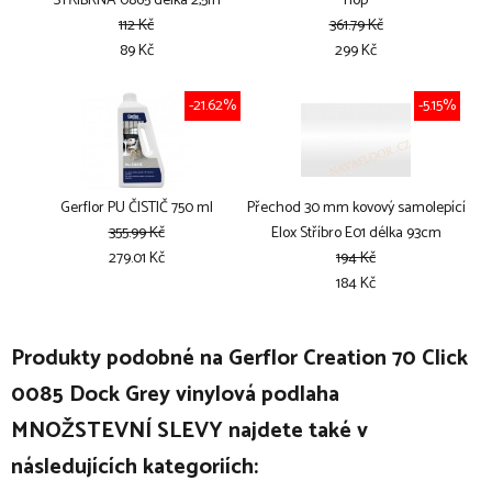
STŘÍBRNÁ 0865 délka 2,5m
nop
112 Kč
361.79 Kč
89 Kč
299 Kč
-21.62%
-5.15%
Gerflor PU ČISTIČ 750 ml
Přechod 30 mm kovový samolepící
355.99 Kč
Elox Stříbro E01 délka 93cm
279.01 Kč
194 Kč
184 Kč
Produkty podobné na Gerflor Creation 70 Click
0085 Dock Grey vinylová podlaha
MNOŽSTEVNÍ SLEVY najdete také v
následujících kategoriích: