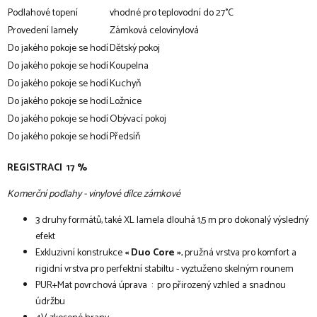
Podlahové topení
vhodné pro teplovodní do 27°C
Provedení lamely
Zámková celovinylová
Do jakého pokoje se hodí
Dětský pokoj
Do jakého pokoje se hodí
Koupelna
Do jakého pokoje se hodí
Kuchyň
Do jakého pokoje se hodí
Ložnice
Do jakého pokoje se hodí
Obývací pokoj
Do jakého pokoje se hodí
Předsíň
REGISTRACI 17 %
Komerční podlahy - vinylové dílce zámkové
3 druhy formátů, také XL lamela dlouhá 1,5 m pro dokonalý výsledný
efekt
Exkluzivní konstrukce
« Duo Core »
, pružná vrstva pro komfort a
rigidní vrstva pro perfektní stabiltu - vyztuženo skelným rounem
PUR+Mat povrchová úprava : pro přirozený vzhled a snadnou
údržbu