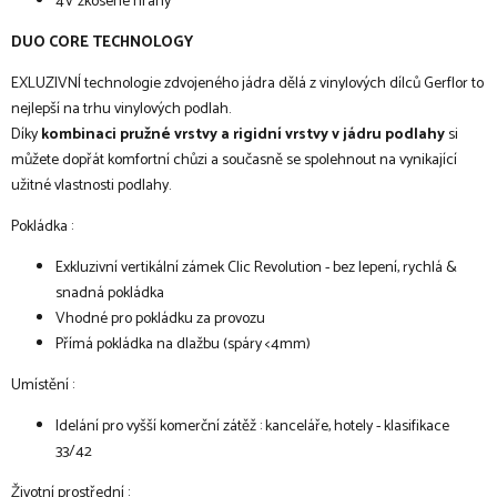
4V zkosené hrany
DUO CORE TECHNOLOGY
EXLUZIVNÍ technologie zdvojeného jádra dělá z vinylových dílců Gerflor to
nejlepší na trhu vinylových podlah.
Díky
kombinaci pružné vrstvy a rigidní vrstvy v jádru podlahy
si
můžete dopřát komfortní chůzi a současně se spolehnout na vynikající
užitné vlastnosti podlahy.
Pokládka :
Exkluzivní vertikální zámek Clic Revolution - bez lepení, rychlá &
snadná pokládka
Vhodné pro pokládku za provozu
Přímá pokládka na dlažbu (spáry <4mm)
Umístění :
Idelání pro vyšší komerční zátěž : kanceláře, hotely - klasifikace
33/42
Životní prostřední :