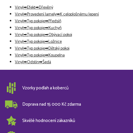
Vinyl
Efekt
Dřevěný
Vinyl
Provedení lamely
K celoplošnému lepení
Vinyl
Typ pokoje
Předsíň
Vinyl
Typ pokoje
Kuchyň
Vinyl
Typ pokoje
Obývací pokoj
Vinyl
Typ pokoje
Ložnice
Vinyl
Typ pokoje
Dětský pokoj
Vinyl
Typ pokoje
Koupelna
Vinyl
Odstín
Šedá
Vzorky podlah a koberců
Doprava nad 15 000 Kč zdarma
Skvělé hodnocení zákazníků